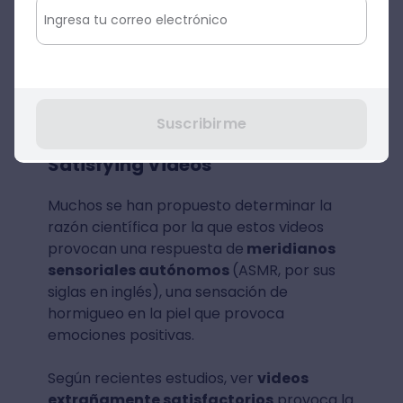
humano.
Estos videos están en todas partes, y los
científicos y profesores se están poniendo
al día.
Suscribirme
La psicología detrás de los Oddly
Satisfying Videos
Muchos se han propuesto determinar la
razón científica por la que estos videos
provocan una respuesta de
meridianos
sensoriales autónomos
(ASMR, por sus
siglas en inglés), una sensación de
hormigueo en la piel que provoca
emociones positivas.
Según recientes estudios, ver
videos
extrañamente satisfactorios
provoca la