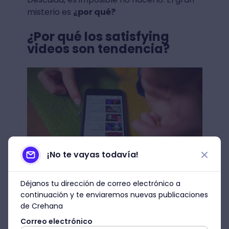
misterio es
¿por qué?
¿Por qué los satisfying
videos son tendencia?
¡No te vayas todavía!
Déjanos tu dirección de correo electrónico a
Fuente: Unsplash
continuación y te enviaremos nuevas publicaciones
de Crehana
Las razones son diversas pero todas se
Correo electrónico
encuentran en lo profundo del
psique