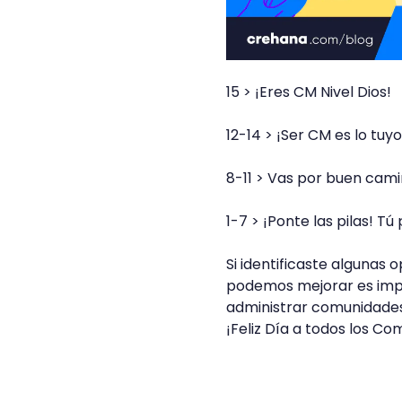
15 > ¡Eres CM Nivel Dios!
12-14 > ¡Ser CM es lo tuyo
8-11 > Vas por buen cam
1-7 > ¡Ponte las pilas! T
Si identificaste algunas 
podemos mejorar es impor
administrar comunidades 
¡Feliz Día a todos los C