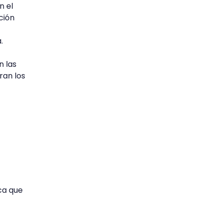
n el
ción
.
n las
ran los
ca que