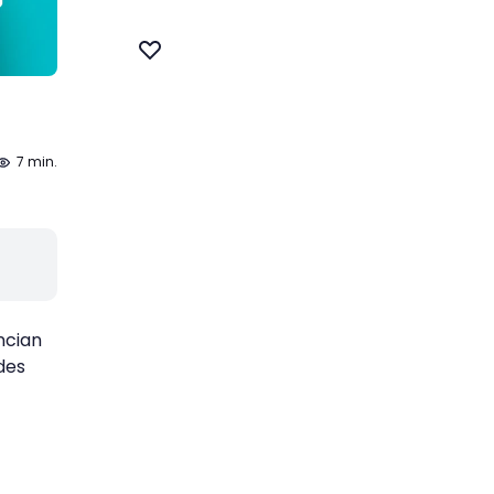
7 min.
ncian
des