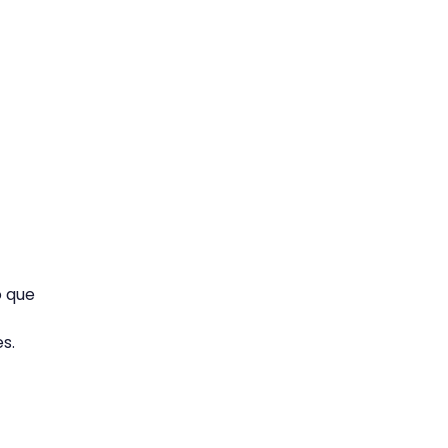
o que
s.