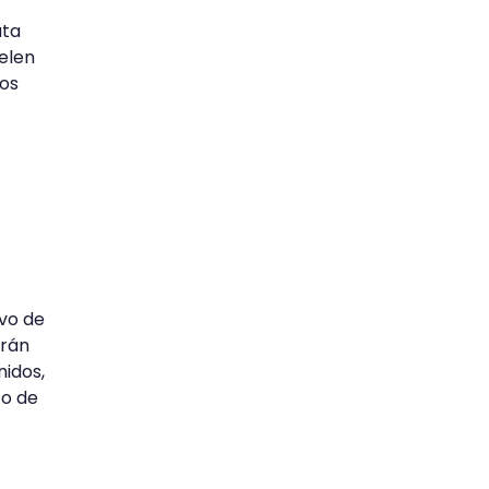
ata
elen
los
ivo de
arán
nidos,
to de