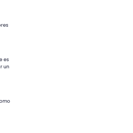
ores
e es
or un
 como