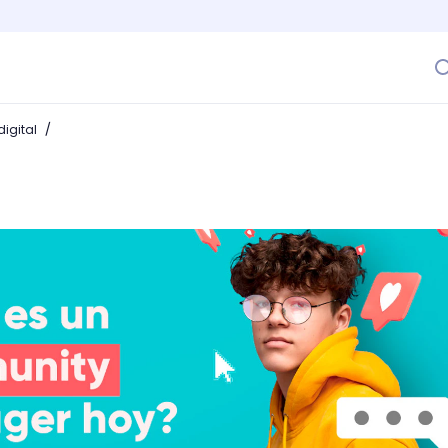
/
igital
anager hoy?