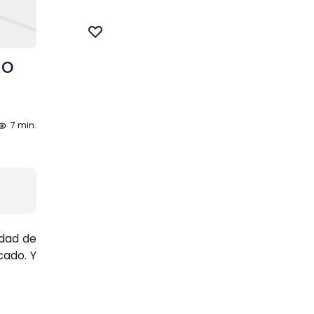
no
7 min.
idad de
cado. Y