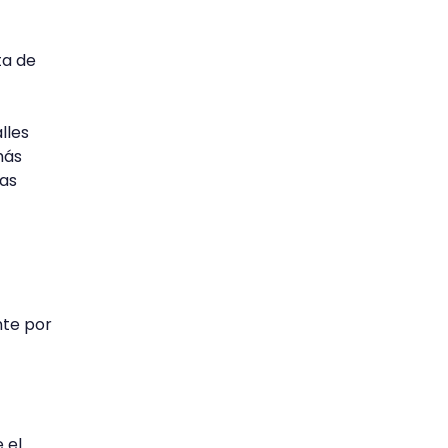
ta de
lles
más
ías
nte por
 el