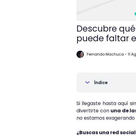
Descubre qué 
puede faltar e
Fernando Machuca
-
11 A
Índice
Si llegaste hasta aquí s
divertirte con
una de la
no estamos exagerando 
¿Buscas una red socia