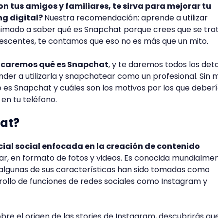
n tus amigos y familiares, te sirva para mejorar tu
ng digital?
Nuestra recomendación: aprende a utilizar
animado a saber qué es Snapchat porque crees que se tra
lescentes, te contamos que eso no es más que un mito.
plicaremos qué es Snapchat
, y te daremos todos los deta
der a utilizarla y snapchatear como un profesional. Sin 
es Snapchat y cuáles son los motivos por los que deber
en tu teléfono.
at?
cial social enfocada en la creación de contenido
ular, en formato de fotos y videos. Es conocida mundialme
y algunas de sus características han sido tomadas como
rrollo de funciones de redes sociales como Instagram y
obre el origen de las stories de Instagram, descubrirás que