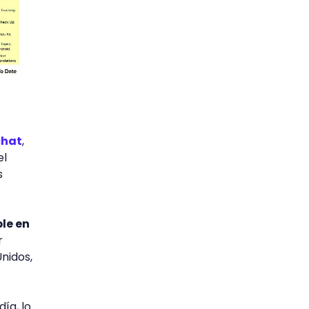
chat
,
el
s
le en
r
nidos,
ía, lo