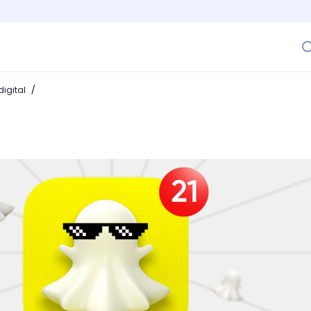
/
igital
 la red social que no puede faltar en tu estrategia