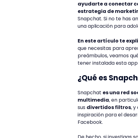
ayudarte a conectar co
estrategia de marketi
Snapchat. Si no te has 
una aplicación para ado
En este artículo te ex
que necesitas para apren
preámbulos, veamos qué 
tener instalada esta app 
¿Qué es Snapch
Snapchat
es una red so
multimedia
, en partic
sus
divertidos filtros
, 
inspiración para el desa
Facebook.
De hecho, si investigas s