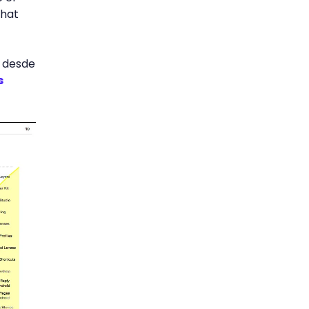
chat
y desde
s