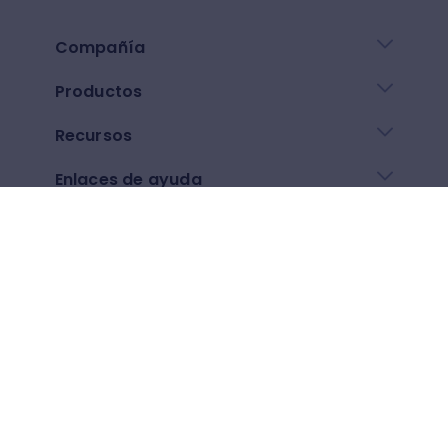
Compañía
Productos
Recursos
Enlaces de ayuda
Descarga nuestra app
Google play
App Store