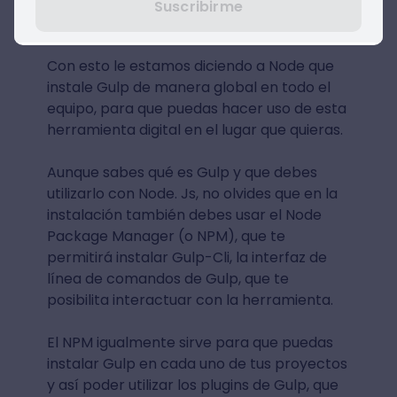
Suscribirme
npm install -g gulp
Con esto le estamos diciendo a Node que
instale Gulp de manera global en todo el
equipo, para que puedas hacer uso de esta
herramienta digital en el lugar que quieras.
Aunque sabes qué es Gulp y que debes
utilizarlo con Node. Js, no olvides que en la
instalación también debes usar el Node
Package Manager (o NPM), que te
permitirá instalar Gulp-Cli, la interfaz de
línea de comandos de Gulp, que te
posibilita interactuar con la herramienta.
El NPM igualmente sirve para que puedas
instalar Gulp en cada uno de tus proyectos
y así poder utilizar los plugins de Gulp, que