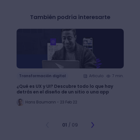
También podría interesarte
Transformación digital
Articulo
7 min.
Trans
¿Qué es UX y UI? Descubre todo lo que hay
Mejor
detrás en el diseño de un sitio o una app
public
Hans Baumann - 23 Feb 22
Mi
01
/ 09