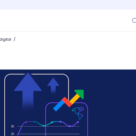
/
igital
nds y descubre las mejores tendencias antes que tu comp