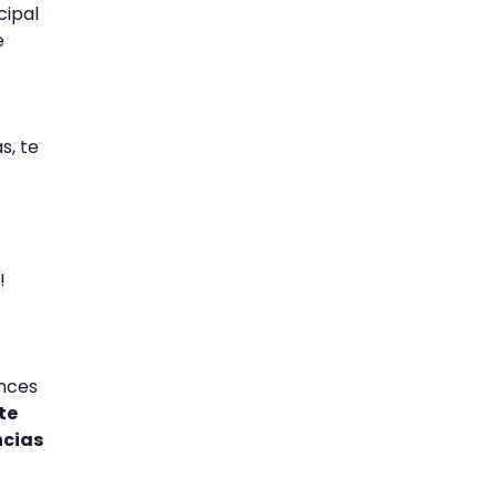
cipal
e
s, te
!
onces
te
ncias