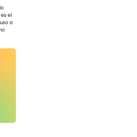
do
es el
luso a
ómo