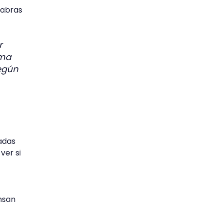
labras
r
ima
según
adas
ver si
nsan