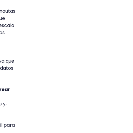
rnautas
ue
escala
os
 ya que
 datos
rear
 y,
il para