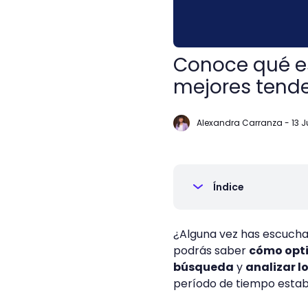
Conoce qué es
mejores tend
Alexandra Carranza
-
13 J
Índice
¿Alguna vez has escucha
podrás saber
cómo opti
búsqueda
y
analizar l
período de tiempo estab