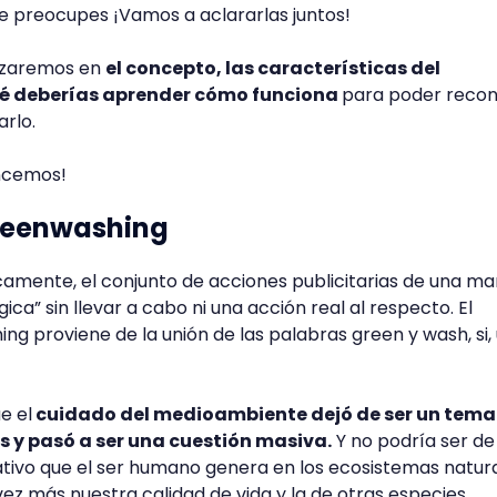
e preocupes ¡Vamos a aclararlas juntos!
dizaremos en
el concepto, las características del
é deberías aprender cómo funciona
para poder recon
arlo.
ncemos!
greenwashing
camente, el conjunto de acciones publicitarias de una m
ca” sin llevar a cabo ni una acción real al respecto. El
ng proviene de la unión de las palabras green y wash, si,
e el
cuidado del medioambiente dejó de ser un tema
s y pasó a ser una cuestión masiva.
Y no podría ser de
tivo que el ser humano genera en los ecosistemas natur
ez más nuestra calidad de vida y la de otras especies.