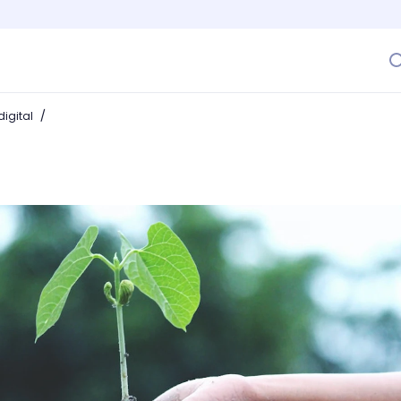
/
igital
shing? ¡No te dejes engañar!