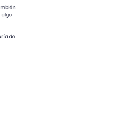
también
 algo
oría de