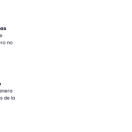
ras
e
ero no
o
anera
s de la