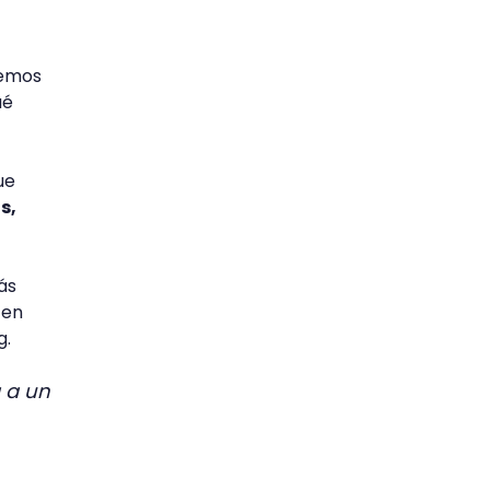
remos
ué
ue
s,
ás
 en
g.
 a un