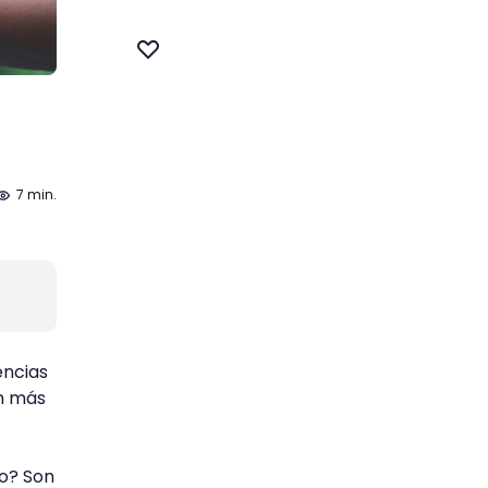
7 min.
encias
en más
o? Son