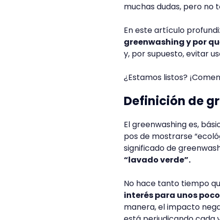
muchas dudas, pero no t
En este artículo profun
greenwashing y por qu
y, por supuesto, evitar us
¿Estamos listos? ¡Come
Definición de 
El greenwashing es, bási
pos de mostrarse “ecológi
significado de greenwashi
“lavado verde”.
No hace tanto tiempo qu
interés para unos poco
manera, el impacto nega
está perjudicando cada v