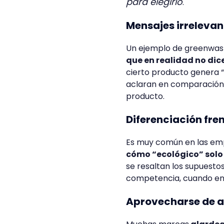
para elegirlo
."
Mensajes irreleva
Un ejemplo de greenwash
que en realidad no di
cierto producto genera “
aclaran en comparación a
producto.
Diferenciación fre
Es muy común en las em
cómo “ecológico” solo 
se resaltan los supuesto
competencia, cuando en r
Aprovecharse de a