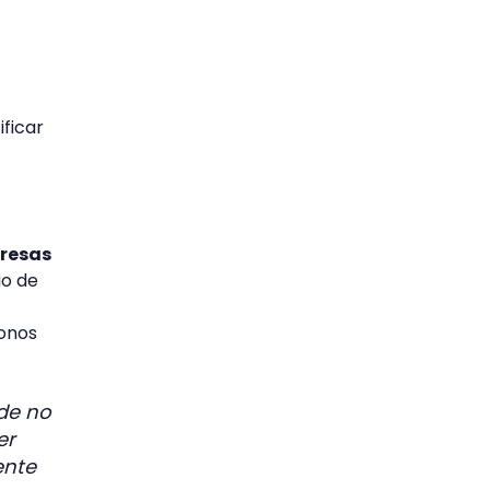
ficar
presas
io de
tonos
rde no
er
ente