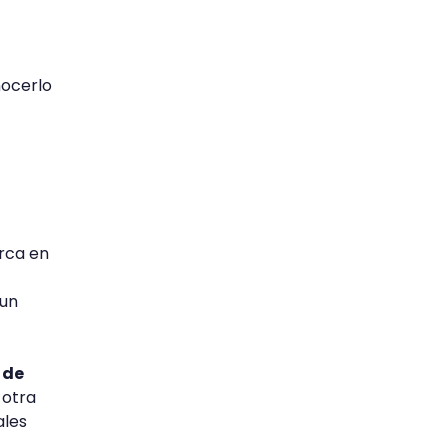
ocerlo
arca en
 un
 de
 otra
ales