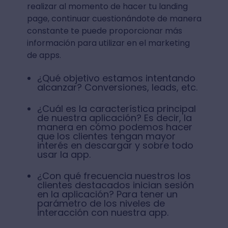
marketing, ya que te brindan todos los
datos que necesitas para comprender qué
áreas de tu producto conducen a tus
mejores clientes y las mejoras a realizar
para enriquecer la
experiencia de
usuario
.
Cuestiona tu app
Aunque ya vimos las preguntas que puedes
realizar al momento de hacer tu landing
page, continuar cuestionándote de manera
constante te puede proporcionar más
información para utilizar en el marketing
de apps.
¿Qué objetivo estamos intentando
alcanzar? Conversiones, leads, etc.
¿Cuál es la característica principal