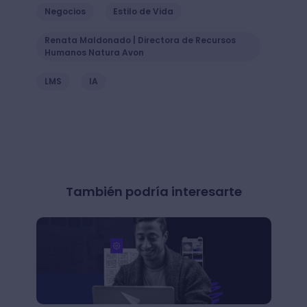
Reclutamiento & Contratación
Upskilling & Reskilling
Podcast
Product Releases
Historias de Clientes
Trabajo Remoto
Expertos HR
Crehana Talks
Pago de Nómina
Negocios
Estilo de Vida
Renata Maldonado | Directora de Recursos
Humanos Natura Avon
LMS
IA