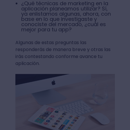
de nuestra aplicación? Es decir, la
manera en cómo podemos hacer
que los clientes tengan mayor
interés en descargar y sobre todo
usar la app.
¿Con qué frecuencia nuestros los
clientes destacados inician sesión
en la aplicación? Para tener un
parámetro de los niveles de
interacción con nuestra app.
¿Qué técnicas de marketing en la
aplicación planeamos utilizar? Sí,
ya enlistamos algunas, ahora, con
base en lo que investigaste y
conociste del mercado, ¿cuál es
mejor para tu app?
Algunas de estas preguntas las
responderás de manera breve y otras las
irás contestando conforme avance tu
aplicación.