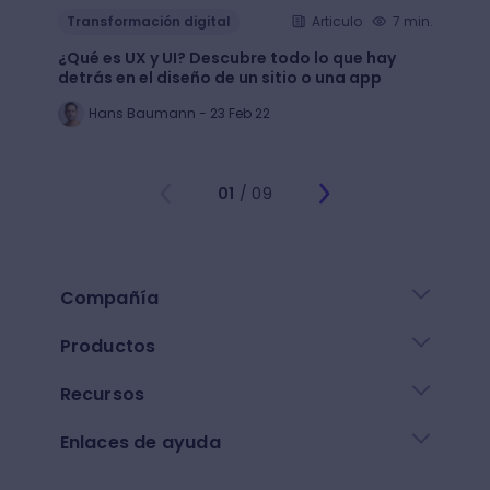
También podría interesarte
Transformación digital
Articulo
7 min.
Trans
¿Qué es UX y UI? Descubre todo lo que hay
Mejor
detrás en el diseño de un sitio o una app
public
Hans Baumann - 23 Feb 22
Mi
01
/ 09