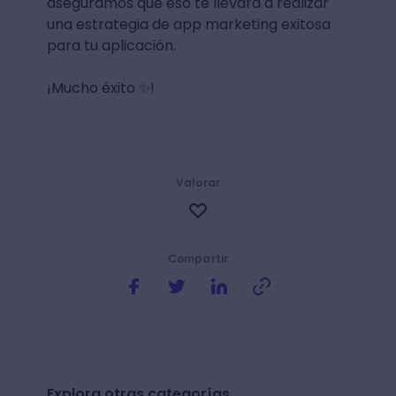
Ahora que ya sabes qué es el marketing de
aplicaciones, mantener una aplicación en
el mercado puede ser tan fácil o tan difícil
como desees.
Aprende y mira algunos ejemplos de
marketing de aplicaciones (en las mismas
app stores) y sé constante. Te
aseguramos que eso te llevará a realizar
una estrategia de app marketing exitosa
para tu aplicación.
¡Mucho éxito ✨!
Valorar