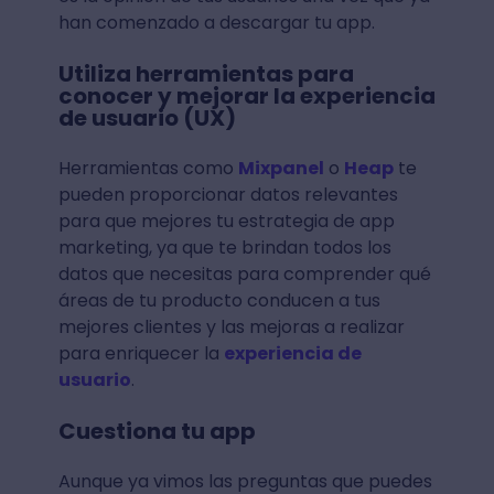
Siguiendo los puntos que a continuación te
grosso modo
daremos a
.
Haz tu investigación
Toda gran estrategia comienza con una
investigación exhaustiva
. Necesita mirar
qué es lo que hace tu competencia, revisar
los números, comparar y también ver cuál
es la opinión de tus usuarios una vez que ya
han comenzado a descargar tu app.
Utiliza herramientas para
conocer y mejorar la experiencia
de usuario (UX)
Herramientas como
Mixpanel
o
Heap
te
pueden proporcionar datos relevantes
para que mejores tu estrategia de app