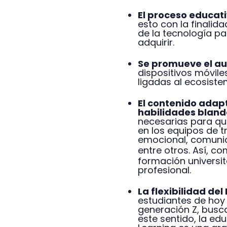
El proceso educat
esto con la finalid
de la tecnología pa
adquirir.
Se promueve el a
dispositivos móvile
ligadas al ecosiste
El contenido adap
habilidades blan
necesarias para q
en los equipos de t
emocional, comunic
entre otros. Así, c
formación universit
profesional.
La flexibilidad de
estudiantes de hoy
generación Z, buscan
este sentido, la ed