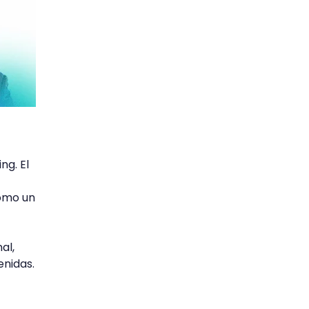
ng. El
como un
al,
enidas.