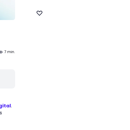
7 min.
gital
.
s