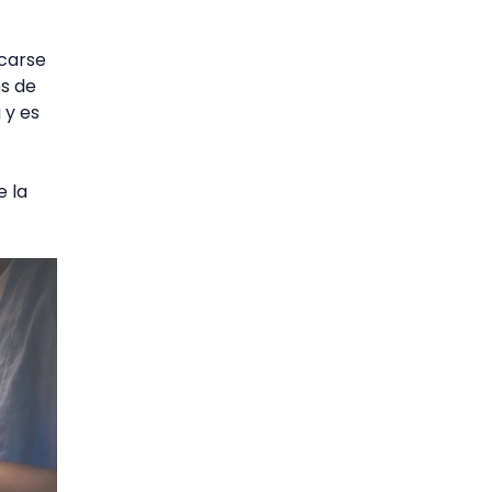
rcarse
és de
 y es
e la