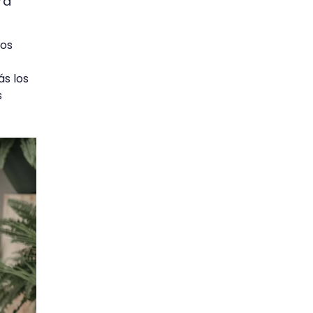
ra
tos
ás los
s