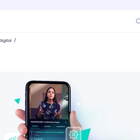
/
igital
g y cuáles son sus ventajas en las universidades?