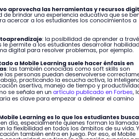
ivo aprovecha las herramientas y recursos digi
ad de brindar una experiencia educativa que se ben
ra acercar a los estudiantes los conocimientos a
utoaprendizaje
: la posibilidad de aprender a trav
s le permite a los estudiantes desarrollar habilida
ma digital para resolver problemas, por ejemplo.
tado a Mobile Learning suele hacer énfasis en
das
: las también conocidas como soft skills son
ue las personas puedan desenvolverse correctam
rabajo, practicando la escucha activa, la inteligen
ación asertiva, manejo de tiempo y productivida
omo se señala en un
artículo publicado en Forbes
, l
aria es clave para empezar a delinear el camino
l Mobile Learning es lo que los estudiantes busc
 en día, especialmente quienes forman la llamada
 la flexibilidad en todos los ámbitos de su vida. Y
ucación también entra en juego. Por eso, el Mobile