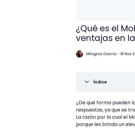
¿Qué es el Mo
ventajas en l
Milagros García
-
18 Nov 2
Índice
¿De qué forma pueden las
respuestas, ya que se tr
La razón por la cual el M
porque les brinda un el