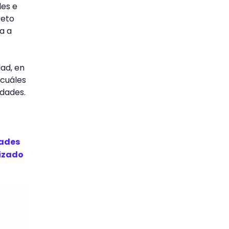
des e
reto
a a
dad, en
 cuáles
idades.
dades
lizado