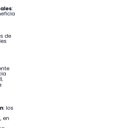
tales
:
eficia
és de
des
ente
cia
d,
a
an
: los
, en