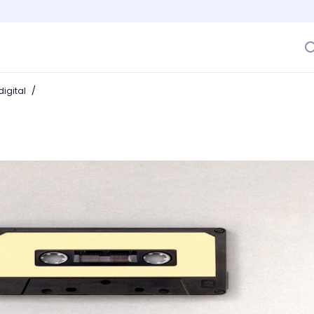
/
igital
ecordar es volver a conectar