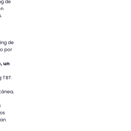
ng de
en
.
ing de
do por
, un
ag TBT.
tánea,
u
los
ran