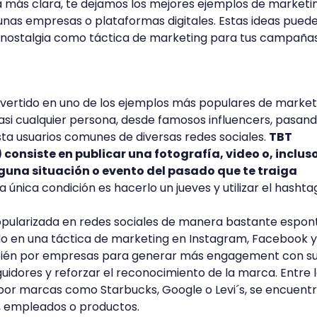
a más clara, te dejamos los mejores ejemplos de marketi
unas empresas o plataformas digitales. Estas ideas pued
la nostalgia como táctica de marketing para tus campañas
nvertido en uno de los ejemplos más populares de market
casi cualquier persona, desde famosos influencers, pasan
sta usuarios comunes de diversas redes sociales.
TBT
onsiste en publicar una fotografía, video o, incluso
lguna situación o evento del pasado que te traiga
La única condición es hacerlo un jueves y utilizar el hasht
opularizada en redes sociales de manera bastante espon
do en una táctica de marketing en Instagram, Facebook y
ambién por empresas para generar más engagement con s
uidores y reforzar el reconocimiento de la marca. Entre 
or marcas como Starbucks, Google o Levi´s, se encuent
es, empleados o productos.