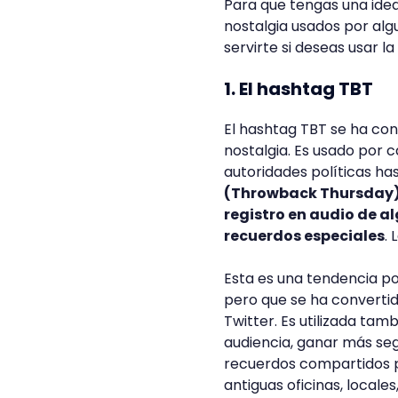
Para que tengas una ide
nostalgia usados por alg
servirte si deseas usar 
1. El hashtag TBT
El hashtag TBT se ha co
nostalgia. Es usado por 
autoridades políticas ha
(Throwback Thursday) c
registro en audio de a
recuerdos especiales
. 
Esta es una tendencia p
pero que se ha converti
Twitter. Es utilizada t
audiencia, ganar más seg
recuerdos compartidos p
antiguas oficinas, local