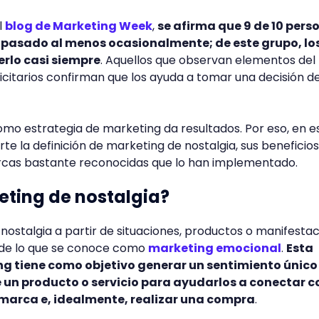
l
blog de Marketing Week
,
se afirma que 9 de 10 pers
 pasado al menos ocasionalmente; de este grupo, lo
rlo casi siempre
. Aquellos que observan elementos del
citarios confirman que los ayuda a tomar una decisión d
omo estrategia de marketing da resultados. Por eso, en e
rte la definición de marketing de nostalgia, sus beneficios
rcas bastante reconocidas que lo han implementado.
eting de nostalgia?
 nostalgia a partir de situaciones, productos o manifesta
 de lo que se conoce como
marketing emocional
.
Esta
g tiene como objetivo generar un sentimiento único 
e un producto o servicio para ayudarlos a conectar co
 marca e, idealmente, realizar una compra
.