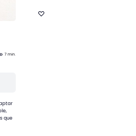
7 min.
captar
le,
as que