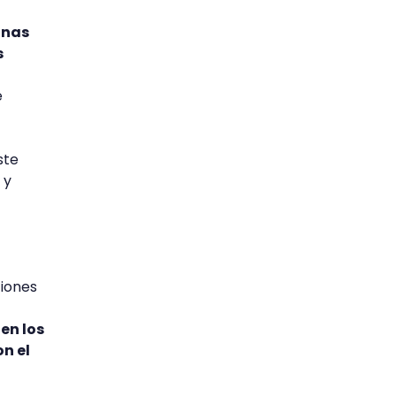
onas
s
e
ste
 y
ciones
en los
n el