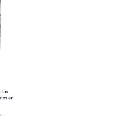
etas
ones en