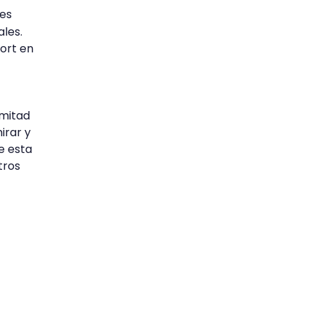
res
ales.
ort en
 mitad
irar y
e esta
tros
o