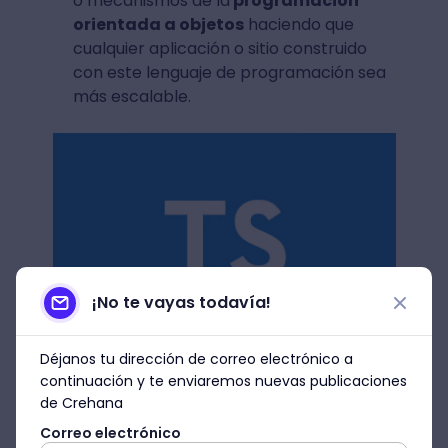
o mecanismos de la
programación
orientada a objetos
haciendo que
cualquier aplicación o sitio construido
con este lenguaje de programación sea
más escalable.
¡No te vayas todavía!
Fuente: Medium
Déjanos tu dirección de correo electrónico a
continuación y te enviaremos nuevas publicaciones
5. C#
de Crehana
Correo electrónico
Creado en 1999 por Anders Hellberg