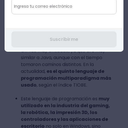
cuando laboraba en Microsoft, este
lenguaje de programación
posee
características como C, pero orientado
a objetos.
Ventajas de C#
Suscribirme
C# fue muy criticado, ya que era muy
similar a Java, aunque con el tiempo
tomaron caminos distintos. En la
actualidad,
es el quinto lenguaje de
programación multiparadigma más
usado
, según el índice TIOBE.
Este lenguaje de programación es
muy
utilizado en la industria del gaming,
la robótica, la impresión 3D, los
controladores y las aplicaciones de
escritorio
no solo en Windows, sino