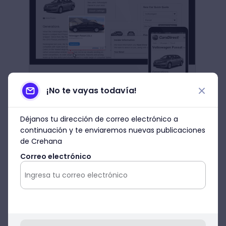
¡No te vayas todavía!
Déjanos tu dirección de correo electrónico a
Fuente: Infolinks
continuación y te enviaremos nuevas publicaciones
de Crehana
Si tu página se destaca por tener una gran
Correo electrónico
cantidad de texto, recuerda lo importante
que es
usar correctamente los signos de
puntuación
. Porque, si tus entradas
presentan muchos errores, no solo que tus
visitantes se desanimarán, sino que hasta
puedes ser rechazado por el equipo de