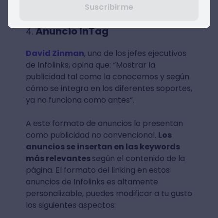
Suscribirme
Infolinks.
Anuncio InTag
David Zinman
, uno de los jefes ejecutivos
de Infolinks, opina que: “Mostrar la
publicidad tal como la conocemos y según
cómo se integra en los diferentes soportes,
ya no funciona como antes”.
A este formato de anuncios lo presentan
como publicidad no convencional.
Los
anuncios se insertan en las keywords
más relevantes
según el contenido de la
página. El formato del linking en estos
anuncios de Infolinks es altamente
personalizable, puedes modificar a tu gusto
los siguientes aspectos: