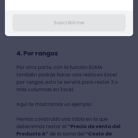
Suscribirme
4. Por rangos
Por otra parte, con la función SUMA
también podrás hacer una resta en Excel
por rangos; esto te servirá para restar 3 o
más columnas en Excel.
Aquí te mostramos un ejemplo:
Hemos construido una tabla en la que
deberemos restar el
“Precio de venta del
Producto A”
de la suma del
“Costo de