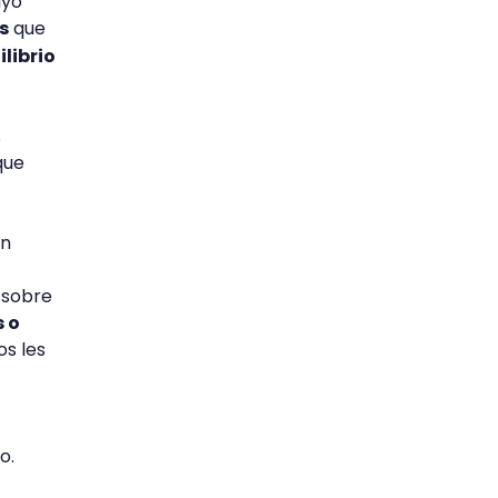
uyo
s
que
ilibrio
s
que
án
d
 sobre
s o
os les
o.