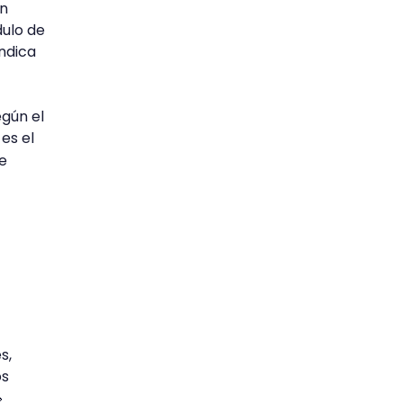
un
dulo de
indica
egún el
es el
e
s,
os
