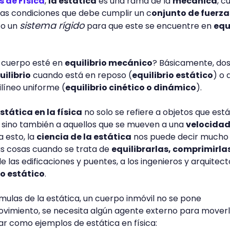
s de Física
,
la estática
es una rama de la
mecánica
, c
 las condiciones que debe cumplir un c
onjunto de fuerza
sistema rígido
o un
para que este se encuentre en
equ
n cuerpo esté en
equilibrio mecánico
? Básicamente, do
uilibrio
cuando está en reposo (
equilibrio estático
) o 
líneo uniforme (
equilibrio cinético o dinámico
).
stática en la física
no solo se refiere a objetos que est
sino también a aquellos que se mueven a una
velocida
a esto, la
ciencia de la estática
nos puede decir mucho
s cosas cuando se trata de
equilibrarlas, comprimirla
de las edificaciones y puentes, a los ingenieros y arquitect
io estático
.
mulas de la estática, un cuerpo inmóvil no se pone
imiento, se necesita algún agente externo para moverl
 como ejemplos de estática en física: