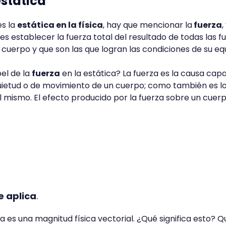
estática
es la
estática en la física
, hay que mencionar la
fuerza
,
a es establecer la fuerza total del resultado de todas las f
cuerpo y que son las que logran las condiciones de su equi
pel de la
fuerza
en la estática? La fuerza es la causa cap
quietud o de movimiento de un cuerpo; como también es l
 mismo. El efecto producido por la fuerza sobre un cuer
e aplica
.
za es una magnitud física vectorial. ¿Qué significa esto? Q