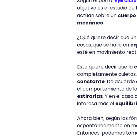
Según el portal
Ejercicio
objetivo es el estudio de
actúan sobre un
cuerpo
mecánico
.
¿Qué quiere decir que u
cosas: que se halle en
eq
esté en movimiento recti
Esto quiere decir que la
e
completamente quietos, 
constante
. De acuerdo 
el comportamiento de la
estirarlas
. Y en el caso 
interesa más el
equilibr
Ahora bien, según las fór
espontáneamente en mov
Entonces, podemos tomar