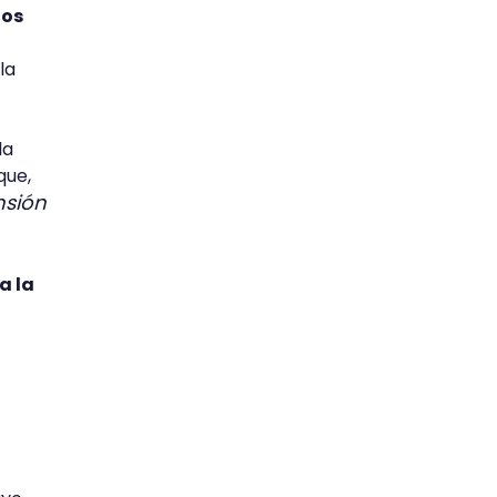
los
la
la
que,
nsión
a la