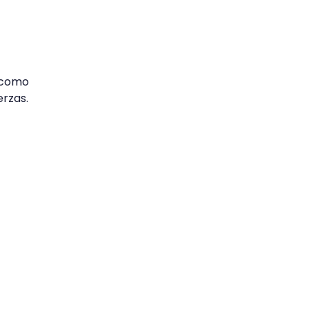
.
, como
rzas.