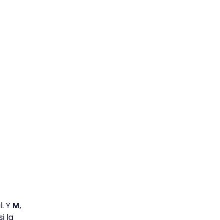
l. Y
M
,
i la