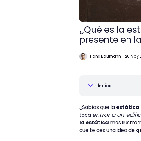
¿Qué es la est
presente en l
Hans Baumann
-
26 May 
Índice
¿Sabías que la
estática 
entrar a un edific
toca
la estática
más ilustrat
que te des una idea de
qu