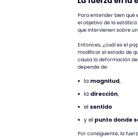
La fuerza en la 
Para entender bien qué 
el objetivo de la estátic
que intervienen sobre un 
Entonces, ¿cuál es el pa
modificar el estado de 
causa la deformación del
depende de:
la
magnitud
,
la
dirección
,
el
sentido
y el
punto donde s
Por consiguiente, la fuer