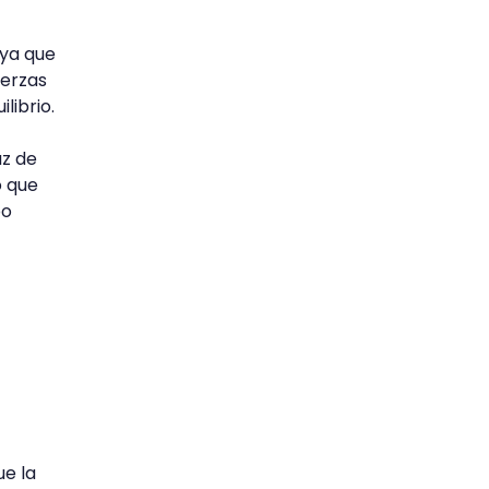
 ya que
uerzas
librio.
az de
o que
po
ue la