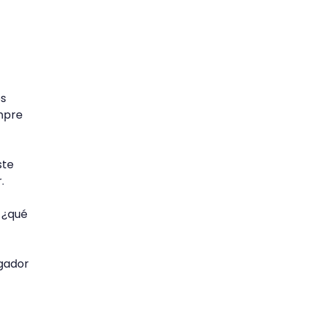
os
empre
ste
.
: ¿qué
egador