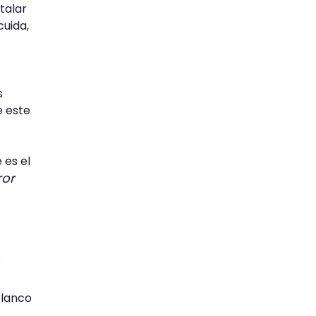
talar
cuida,
s
e este
 es el
ror
?
blanco