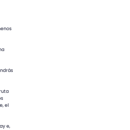
 menos
una
endrás
ruta
os
, el
ay e,