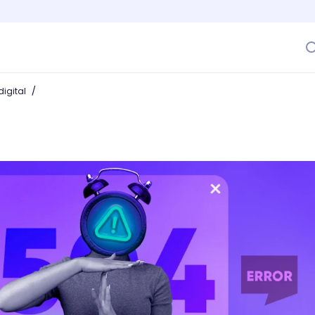
/
igital
 evitar que arruine tu plácida navegación web?