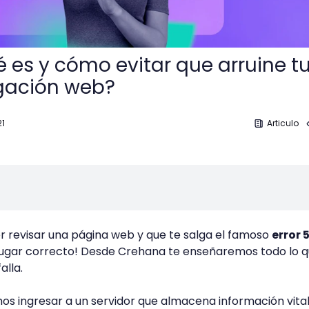
é es y cómo evitar que arruine t
gación web?
21
Articulo
r revisar una página web y que te salga el famoso
error 
 lugar correcto! Desde Crehana te enseñaremos todo lo 
alla.
s ingresar a un servidor que almacena información vita