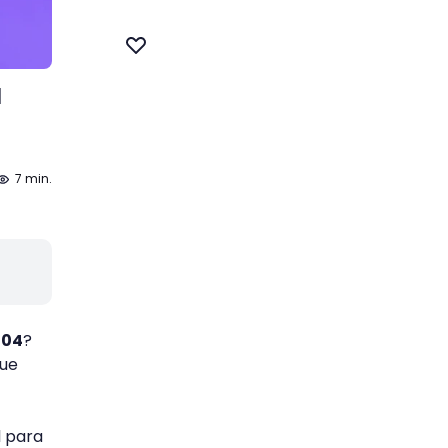
u
7 min.
504
?
que
l para