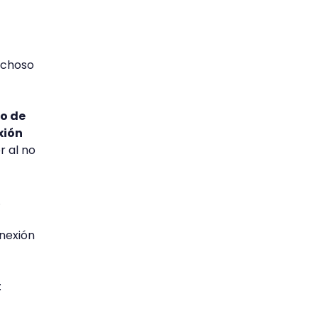
ichoso
go de
xión
r al no
.
onexión
: