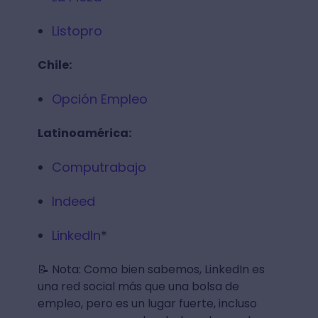
los requisitos que te mencionamos antes,
aplica de inmediato. Por ello, te dejamos un
directorio con bolsa de empleos en Big
Data para que encuentres tu trabajo ideal...
México:
Trabajo en digital
La Pieza
Listopro
Chile:
Opción Empleo
Latinoamérica: