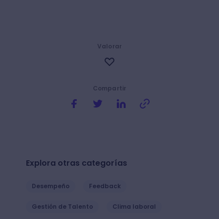
conocimientos para obtener tu trabajo
ideal? ¡No te preocupes! Puedes
complementar tu formación con la
variedad de
cursos online de data y
analítica
que tenemos para ti.
Ahora, ¡qué esperas para obtener el
empleo de tus sueños ✨!
Valorar
Compartir