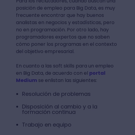
dentro del mercado
,
una startup
, etc.)
De hecho, la razón por la que los analistas
de Big Data tienen tanta demanda es que
es muy raro encontrar capital humano
que tenga un conocimiento profundo de los
aspectos técnicos
, pero también en las
estadísticas
y los
negocios a la vez
.
Para los reclutadores, cuando buscan una
posición de empleo para Big Data, es muy
frecuente encontrar que hay buenos
analistas en negocios y estadísticas, pero
no en programación. Por otro lado, hay
programadores expertos que no saben
cómo poner los programas en el contexto
del objetivo empresarial.
En cuanto a las soft skills para un empleo