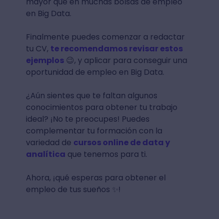
Computrabajo
Indeed
LinkedIn
*
📝 Nota: Como bien sabemos, LinkedIn es
una red social más que una bolsa de
empleo, pero es un lugar fuerte, incluso
mayor que en muchas bolsas de empleo
en Big Data.
Finalmente puedes comenzar a redactar
tu CV,
te recomendamos revisar estos
ejemplos
😉, y aplicar para conseguir una
oportunidad de empleo en Big Data.
¿Aún sientes que te faltan algunos