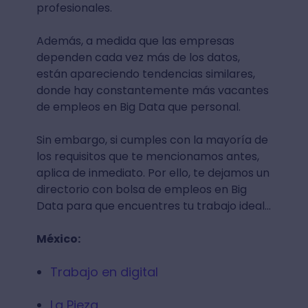
Data
Como vimos antes, e crecimiento de las
vacantes ha superado la cantidad de
trabajadores que ingresan al mercado
laboral, lo que es bueno para aquellas
personas que desean aplicar a un puesto
de trabajo en Big Data y un poco más difícil
para las empresas que han necesitado
ayuda adicional para contratar
profesionales.
Además, a medida que las empresas
dependen cada vez más de los datos,
están apareciendo tendencias similares,
donde hay constantemente más vacantes
de empleos en Big Data que personal.
Sin embargo, si cumples con la mayoría de