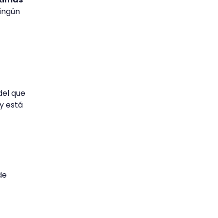
ningún
del que
 y está
de