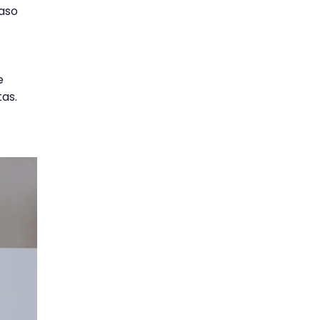
caso
e
tas.