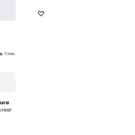
7 min.
tura
crear