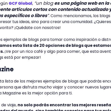
“un blog
es una página web en la
Según
GCF Global
,
ente artículos cortos con contenido actualizado 
 específicos o libres
”
. Como mencionamos, los blogs
resar tus ideas, sino para crear una comunidad. ¿Quieres
avorito? ¡Quédate con nosotros!
s ejemplos de blogs para tomar como inspiración o dist
jamos esta lista de 20 opciones de blogs que estamo
ás.
¡Ve por un rico café y algo para comer, que esta aven
ogs está por empezar!
azine
 lista de los mejores ejemplos de blogs que podrás enc
 persona que disfruta mucho viajar y conocer nuevos lugar
a Magazine es la mejor opción para ti.
 de viaje,
no solo podrás encontrar las mejores reseñ
dedor del mundo, sino también consejos para tus pr