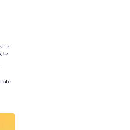
uscas
, te
.
hasta