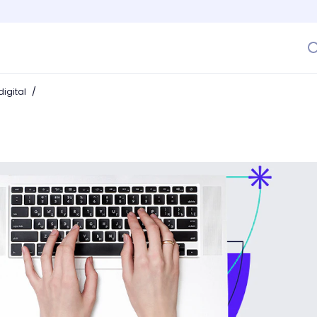
/
igital
 te mantendrán pegado a la pantalla