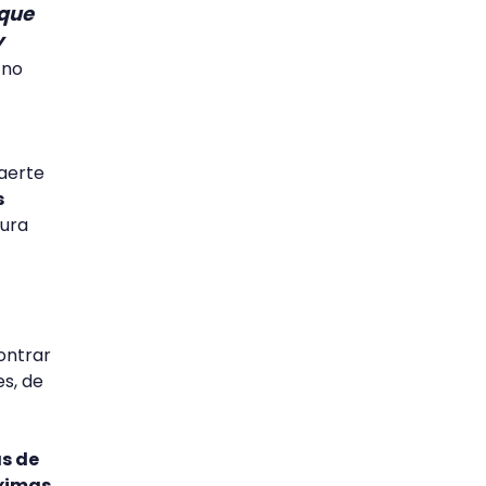
 que
y
 no
raerte
s
tura
ontrar
es, de
as de
óximas