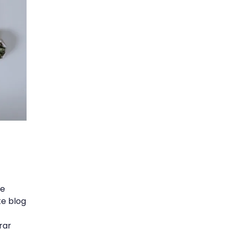
ue
te blog
rar