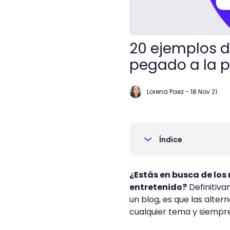
20 ejemplos 
pegado a la p
Lorena Paez
-
18 Nov 21
Índice
¿Estás en busca de los
entretenido?
Definitiva
un blog, es que las alter
cualquier tema y siempre