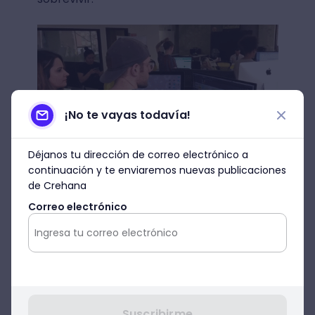
¡No te vayas todavía!
Déjanos tu dirección de correo electrónico a
continuación y te enviaremos nuevas publicaciones
¿Cómo inspirarlos y
de Crehana
motivarlos?
Correo electrónico
Algunos factores que pueden inspirar a un
Millennial, son los siguientes:
-Libertad en toma de decisiones
Suscribirme