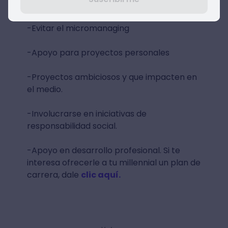
-Flexibilidad en horarios
-Evitar el micromanaging
-Apoyo para proyectos personales
-Proyectos ambiciosos y que impacten en
el medio.
-Involucrarse en iniciativas de
responsabilidad social.
-Apoyo en desarrollo profesional. Si te
interesa ofrecerle a tu millennial un plan de
carrera, dale
clic aquí.