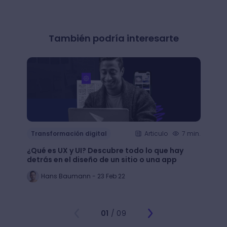
También podría interesarte
Transformación digital
Articulo
7 min.
Trans
¿Qué es UX y UI? Descubre todo lo que hay
Mejor
detrás en el diseño de un sitio o una app
public
Hans Baumann - 23 Feb 22
Mi
01
/ 09