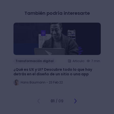
También podría interesarte
Transformación digital
Articulo
7 min.
Trans
¿Qué es UX y UI? Descubre todo lo que hay
Mejor
detrás en el diseño de un sitio o una app
public
Hans Baumann - 23 Feb 22
Mi
01
/ 09