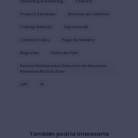
Upskilling & Reskilling
Podcast
Product Releases
Historias de Clientes
Trabajo Remoto
Expertos HR
Crehana Talks
Pago de Nómina
Negocios
Estilo de Vida
Renata Maldonado | Directora de Recursos
Humanos Natura Avon
LMS
IA
También podría interesarte