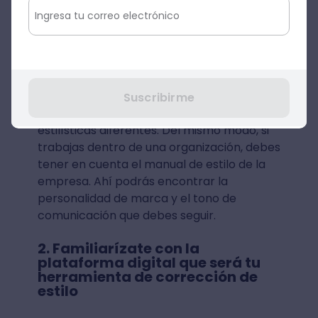
debes tener en cuenta las normas de
redacción de cada caso en específico.
Por ejemplo, para que te hagas una idea, no
es lo mismo redactar una tesis de
licenciatura que un informe periodístico;
Suscribirme
ambos tienen reglas gramaticales y
estilísticas diferentes. Del mismo modo, si
trabajas dentro de una organización, debes
tener en cuenta el manual de estilo de la
empresa. Ahí podrás encontrar la
personalidad de marca y el tono de
comunicación que debes seguir.
2. Familiarízate con la
plataforma digital que será tu
herramienta de corrección de
estilo