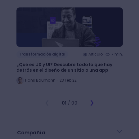
Transformación digital
Articulo
7 min.
Trans
¿Qué es UX y UI? Descubre todo lo que hay
Mejor
detrás en el diseño de un sitio o una app
public
Hans Baumann - 23 Feb 22
Mi
01
/ 09
Compañía