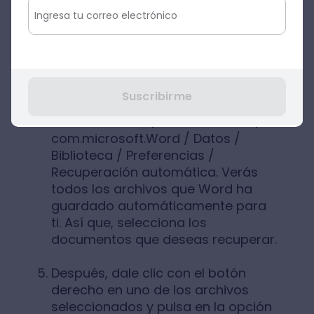
Alternativamente, haz clic en la
opción Ir del encabezado y
selecciona Ir a la carpeta
(Shift + ⌘
+ G).
Suscribirme
Pega en la siguiente ruta y pulsa
Intro: Biblioteca / Contenedores /
com.microsoft.Word / Datos /
Biblioteca / Preferencias /
Recuperación automática. Verás
todos los archivos que Word ha
guardado automáticamente para
ti. Así que, selecciona los
documentos que deseas recuperar.
Después, dale clic con el botón
derecho en uno de los archivos
seleccionados y pulsa en la opción