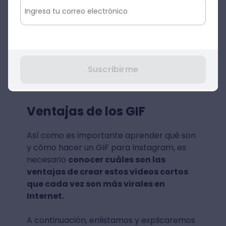
Muestra de ello, es
el GIF más usado de
Giphy en 2020
, en el que se agradece a
todas las personas que forman parte de la
primera línea de batalla contra el COVID-
Suscribirme
19. Este simpático GIF tiene alrededor de
1.061.535.526 vistas. 😱
Ventajas de los GIF
Así como es importante aprender qué son
y cómo hacer un GIF para Instagram, es
necesario
conocer cuáles son las
ventajas de crear estos videos cortos
que cada vez son más virales en
Internet.
A continuación, enlistamos y explicaremos