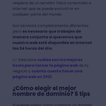
requiere de un servidor físico conectado a
internet que se puede encontrar en
cualquier parte del mundo.
Son servicios completamente diferentes
pero
es necesario que trabajen de
manera conjunta si queremos que
nuestra web esté disponible en Internet
las 24 horas del día.
👉 Descubre
cuáles son los mejores
hosts para lanzar la página web
de tu
negocio y
cuánto cuesta hacer una
página web en 2021
.
¿Cómo elegir el mejor
nombre de dominio? 5 tips
Si quieres saber cómo comprar un dominio