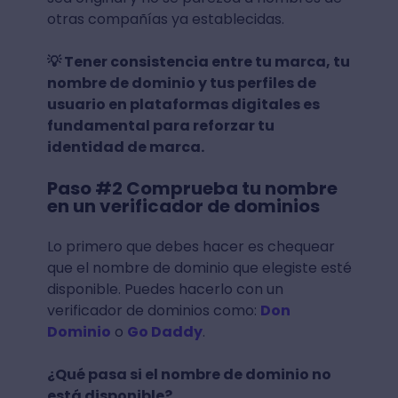
otras compañías ya establecidas.
💡 Tener consistencia entre tu marca, tu
nombre de dominio y tus perfiles de
usuario en plataformas digitales es
fundamental para reforzar tu
identidad de marca.
Paso #2 Comprueba tu nombre
en un verificador de dominios
Lo primero que debes hacer es chequear
que el nombre de dominio que elegiste esté
disponible. Puedes hacerlo con un
verificador de dominios como:
Don
Dominio
o
Go Daddy
.
¿Qué pasa si el nombre de dominio no
está disponible?