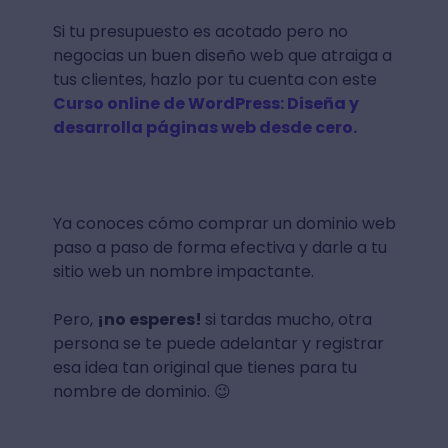
Si tu presupuesto es acotado pero no
negocias un buen diseño web que atraiga a
tus clientes, hazlo por tu cuenta con este
Curso online de WordPress: Diseña y
desarrolla páginas web desde cero.
Ya conoces cómo comprar un dominio web
paso a paso de forma efectiva y darle a tu
sitio web un nombre impactante.
Pero,
¡no esperes!
si tardas mucho, otra
persona se te puede adelantar y registrar
esa idea tan original que tienes para tu
nombre de dominio. 😉