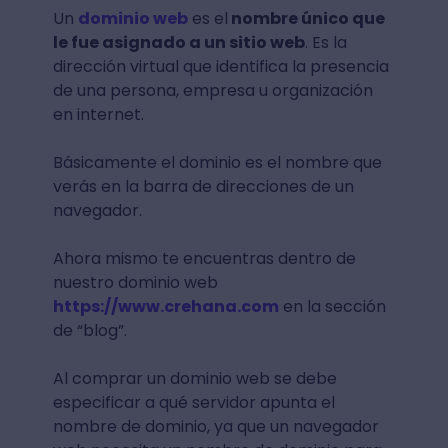
Un
dominio web
es el
nombre único que
le fue asignado a un sitio web
. Es la
dirección virtual que identifica la presencia
de una persona, empresa u organización
en internet.
Básicamente el dominio es el nombre que
verás en la barra de direcciones de un
navegador.
Ahora mismo te encuentras dentro de
nuestro dominio web
https://www.crehana.com
en la sección
de “blog”.
Al comprar un dominio web se debe
especificar a qué servidor apunta el
nombre de dominio, ya que un navegador