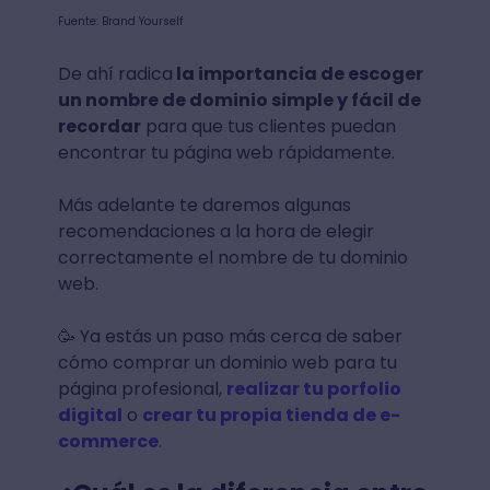
Fuente: Brand Yourself
De ahí radica
la importancia de escoger
un nombre de dominio simple y fácil de
recordar
para que tus clientes puedan
encontrar tu página web rápidamente.
Más adelante te daremos algunas
recomendaciones a la hora de elegir
correctamente el nombre de tu dominio
web.
🥳 Ya estás un paso más cerca de saber
cómo comprar un dominio web para tu
página profesional,
realizar tu porfolio
digital
o
crear tu propia tienda de e-
commerce
.