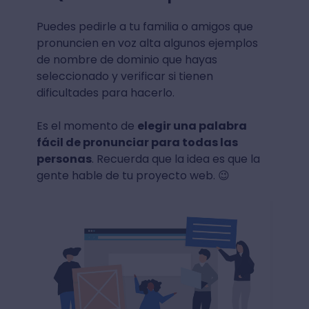
Puedes pedirle a tu familia o amigos que
pronuncien en voz alta algunos ejemplos
de nombre de dominio que hayas
seleccionado y verificar si tienen
dificultades para hacerlo.
Es el momento de
elegir una palabra
fácil de pronunciar para todas las
personas
. Recuerda que la idea es que la
gente hable de tu proyecto web. 😉