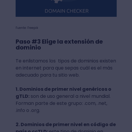
Fuente: Freepik
Paso #3 Elige la extensión de
dominio
Te enlistamos los tipos de dominios existen
en internet para que sepas cuál es el más
adecuado para tu sitio web.
1. Dominios de primer nivel genéricos o
gTLD:
son de uso general a nivel mundial.
Forman parte de este grupo: .com, .net,
.info o .org.
2. Dominios de primer nivel en código de
país o ccTLD:
este tipo de dominio en