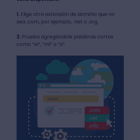
1.
Elige otra extensión de dominio que no
sea .com, por ejemplo, .net o .org.
2.
Prueba agregándole palabras cortas
como “el”, “mi” o “a”.