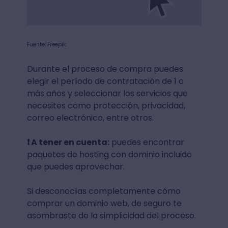
Fuente: Freepik
Durante el proceso de compra puedes
elegir el período de contratación de 1 o
más años y seleccionar los servicios que
necesites como protección, privacidad,
correo electrónico, entre otros.
❗ A tener en cuenta:
puedes encontrar
paquetes de hosting con dominio incluido
que puedes aprovechar.
Si desconocías completamente cómo
comprar un dominio web, de seguro te
asombraste de la simplicidad del proceso.