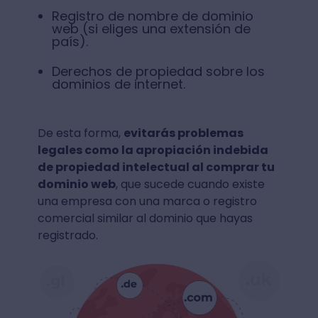
Registro de nombre de dominio
web (si eliges una extensión de
país).
Derechos de propiedad sobre los
dominios de internet.
De esta forma,
evitarás problemas
legales como la apropiación indebida
de propiedad intelectual al comprar tu
dominio web
, que sucede cuando existe
una empresa con una marca o registro
comercial similar al dominio que hayas
registrado.