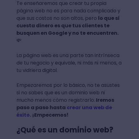
Te enseñaremos que crear tu propia
página web no es para nada complicado y
que sus costos no son altos, pero
lo que sí
cuesta dinero es que tus clientes te
busquen en Google y no te encuentren.
💸
La página web es una parte tan intrínseca
de tu negocio y equivale, ni más ni menos, a
tu vidriera digital.
Empezaremos por lo básico, no te asustes
si no sabes que es un dominio web ni
mucho menos cómo registrarlo.
Iremos
paso a paso hasta
crear una web de
éxito
. ¡Empecemos!
¿Qué es un dominio web?