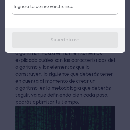
cambiar durante el desarrollo del
algoritmo. Se trata de un símbolo que
representa un valor numérico y cumple
una función dentro de una ecuación o una
expresión matemática.
Suscribirme
¿Estás listo para diseñar tu propio
algoritmo? Hasta el momento, hemos
explicado cuáles son las características del
algoritmo y los elementos que lo
construyen, lo siguiente que deberás tener
en cuenta al momento de crear un
algoritmo, es la metodología que deberás
seguir, ya que definiendo bien cada paso,
podrás optimizar tu tiempo.