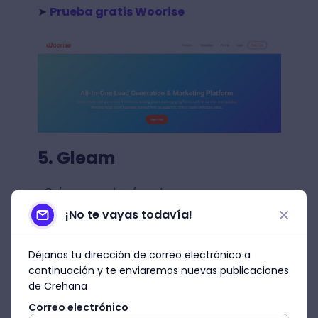
➤
Prueba gratis Woorise
5. Gleam
¿Quieres que tus fans te reconozcan
fácilmente al igual que sus influencers
¡No te vayas todavía!
favoritos? Esta app para giveaway te
proporciona herramientas muy útiles para
Déjanos tu dirección de correo electrónico a
abrirte un camino hacia el crecimiento de
continuación y te enviaremos nuevas publicaciones
una mayor audiencia.
de Crehana
Correo electrónico
Según un estudio publicado en el
blog