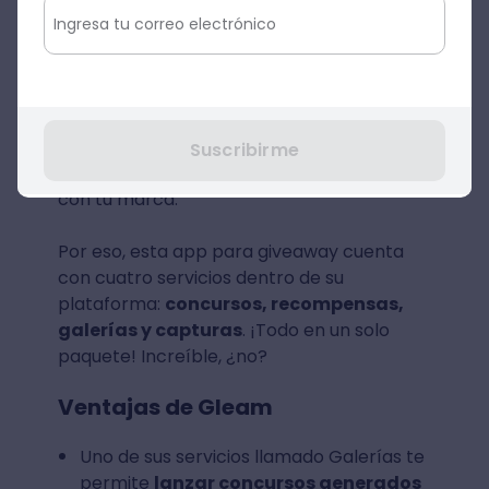
Formación General
,
uno de cada tres
participantes de concursos desea
recibir información de la marca y de sus
actividades
. En ese sentido, será
necesario utilizar una app para hacer
giveaway como Gleam que te ayude a
Suscribirme
mantener a tus seguidores comprometidos
con tu marca.
Por eso, esta app para giveaway cuenta
con cuatro servicios dentro de su
plataforma:
concursos, recompensas,
galerías y capturas
. ¡Todo en un solo
paquete! Increíble, ¿no?
Ventajas de Gleam
Uno de sus servicios llamado Galerías te
permite
lanzar concursos generados