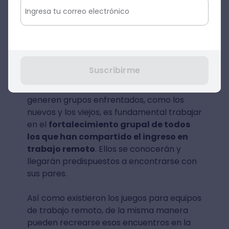
empresa lo más pronto posible
.
Crear un vínculo entre quienes
vienen del trabajo remoto
A la hora de llevar a cabo la
Suscribirme
reincorporación presencial, si bien es
extremadamente importante que no se
generen grupos enfrentados, como los
nuevos y los viejos, es fundamental trabajar
en el
fortalecimiento grupal de todos
los que han compartido el ingreso en
trabajo remoto
. Ellos se conocerán y
llegarán predispuestos a encontrarse con
sus pares.
Así como existieron los juegos para equipos
de trabajo remoto, de la misma manera
pueden recrearse esos encuentros en la