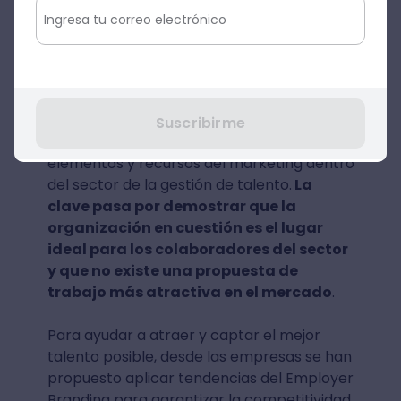
ahora por "vender la empresa" y
convertirla en una institución más atractiva
para los candidatos potenciales.
Por ende, han sido las empresas y startups
más innovadoras quienes dieron un paso al
Suscribirme
frente y se han enfocado en añadir
elementos y recursos del marketing dentro
del sector de la gestión de talento.
La
clave pasa por demostrar que la
organización en cuestión es el lugar
ideal para los colaboradores del sector
y que no existe una propuesta de
trabajo más atractiva en el mercado
.
Para ayudar a atraer y captar el mejor
talento posible, desde las empresas se han
propuesto aplicar tendencias del Employer
Branding para garantizar la competitividad