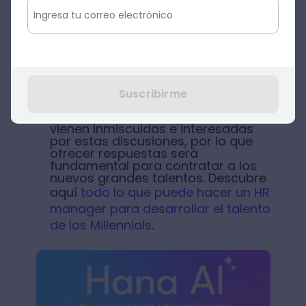
mecanismos apropiados
Generar conciencia sobre la
importancia que una cultura
diversa e inclusiva
tiene para la
organización
Suscribirme
Escalar posiciones en el mercado
laboral
. Las nuevas generaciones
vienen inmiscuidas e interesadas
por estas discusiones, por lo que
ofrecer respuestas será
fundamental para contratar a los
nuevos grandes talentos. Descubre
aquí
todo lo que puede hacer un HR
manager para desarrollar el talento
de los Millennials
.