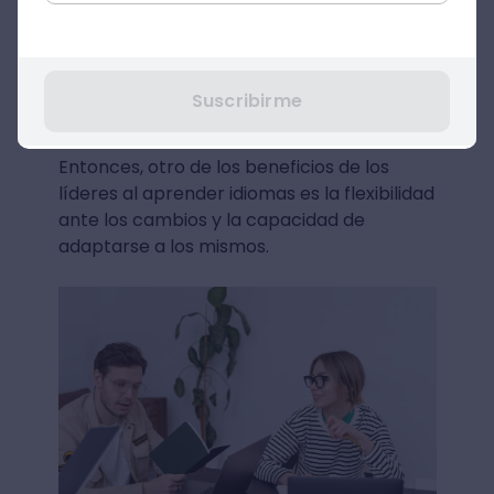
cambios o variaciones en distintas
circunstancias
. Sin lugar a dudas, se trata
de una cualidad muy demandada en las
empresas porque hoy la rigidez ya no tiene
Suscribirme
lugar en el escenario actual del mundo.
Entonces, otro de los beneficios de los
líderes al aprender idiomas es la flexibilidad
ante los cambios y la capacidad de
adaptarse a los mismos.