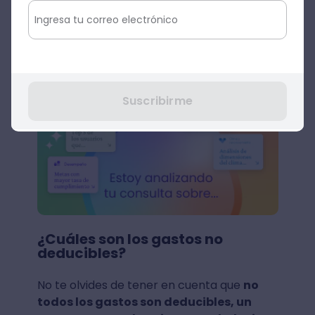
Agenda una demo
Suscribirme
¿Cuáles son los gastos no
deducibles?
No te olvides de tener en cuenta que
no
todos los gastos son deducibles, un