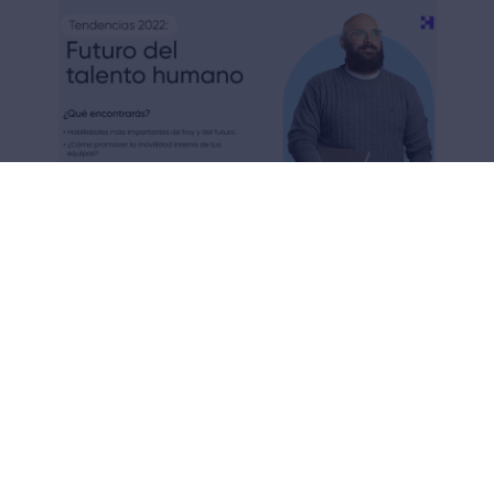
Secciones del podcast
sobre el futuro del trabajo
Si quieres conocer más detalle sobre los
temas que se abordaron en el podcast, te
compartimos la lista de los ejes centrales y
su respectivos fragmentos de tiempo:
00:00 - 04:00
: ¿Cómo se ve el
futuro del trabajo?