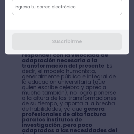
responsables,
desconocen las
habilidades de los jóvenes que se
necesitarán
, tanto
socioemocionales como
cognitivas, en el mercado laboral
actual y del futuro.
Suscribirme
Por otro lado,
las Universidades
de la región no están pudiendo
responder con la velocidad de
adaptación necesaria a la
transformación del presente
. Es
decir, el modelo humanista,
generalmente público e integral de
la educación universitaria (que
quien escribe celebra y aprecia
mucho también), no logra ponerse
a la altura de las transformaciones
de su tiempo, y aporta a la brecha
de habilidades, ya que
genera
profesionales de alta factura
para los institutos de
investigación, pero poco
adaptados a las necesidades del