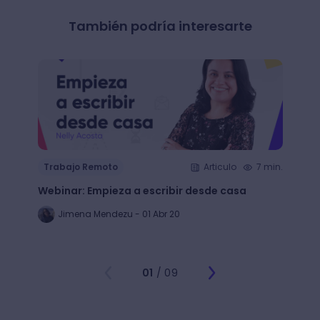
También podría interesarte
Trab
Trabajo Remoto
Articulo
7 min.
Descu
Webinar: Empieza a escribir desde casa
para a
unive
Jimena Mendezu - 01 Abr 20
Fe
01
/ 09