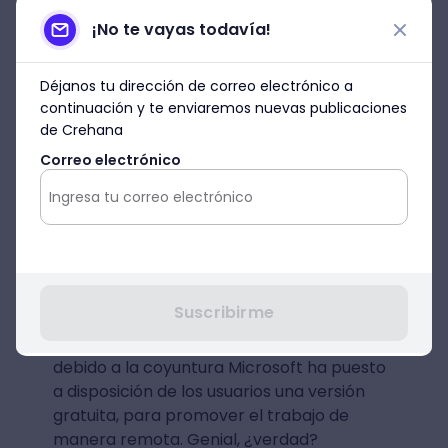
¡No te vayas todavía!
Déjanos tu dirección de correo electrónico a
continuación y te enviaremos nuevas publicaciones
de Crehana
Correo electrónico
Microsoft Teams
Es la herramienta de colaboración de
Suscribirme
Office 365. Permite administrar fácilmente
los proyectos en equipo. Es de pago, pero
debido a la coyuntura Microsoft ha puesto
a disposición de los usuarios una versión
gratuita, para promover el trabajo de
manera remota. Genial, ¿verdad?