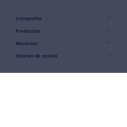
Compañía
Productos
Recursos
Enlaces de ayuda
Descarga nuestra app
Google play
App Store