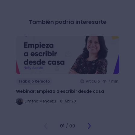
También podría interesarte
Trab
Trabajo Remoto
Articulo
7 min.
Descu
Webinar: Empieza a escribir desde casa
para a
unive
Jimena Mendezu - 01 Abr 20
Fe
01
/ 09