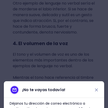
Otro ejemplo de lenguaje no verbal sería el
de morderse el labio inferior. Si se hace de
manera suave, delicada y sutil es un gesto
que indica atracción. Si, por el contrario, se
hace de forma brusca, fuerte y
contundente, denota nerviosismo.
4. El volumen de la voz
El tono y el volumen de voz es uno de los
elementos más importantes dentro de los
ejemplos de lenguaje no verbal.
Mientras el tono hace referencia al timbre
de la voz, el volumen es la intensidad de la
misma. La unión de estos dos permite
¡No te vayas todavía!
encontrar varios significados emocionales
en los mensajes que da el interlocutor:
Déjanos tu dirección de correo electrónico a