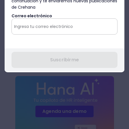
continuación y te enviaremos nuevas publicaciones
Tristeza: se percibe cuando el
de Crehana
volumen es bajo y el tono solemne.
Correo electrónico
Alegría: se nota cuando el volumen
es alto y el tono duro.
Sorpresa: se da cuando el tono es
alto, la velocidad rápida y la
pronunciación acentuada.
Suscribirme
Nerviosismo: el volumen es medio-
alto y la velocidad rápida.
Agenda una demo