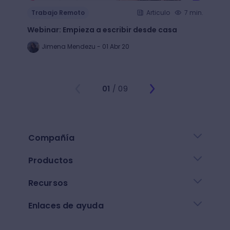
Trab
Trabajo Remoto
Articulo
7 min.
Descu
Webinar: Empieza a escribir desde casa
para a
unive
Jimena Mendezu - 01 Abr 20
Fe
01
/ 09
Compañía
Productos
Recursos
Enlaces de ayuda