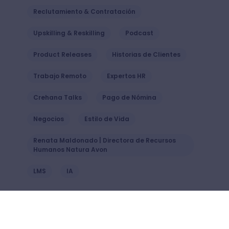
Reclutamiento & Contratación
Upskilling & Reskilling
Podcast
Product Releases
Historias de Clientes
Trabajo Remoto
Expertos HR
Crehana Talks
Pago de Nómina
Negocios
Estilo de Vida
Renata Maldonado | Directora de Recursos
Humanos Natura Avon
LMS
IA