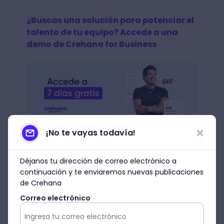
¿Buscas una solución para potenciar el
talento de tu equipo? Accede a una
demo de Crehana for Business
¡No te vayas todavía!
Técnicas proyectivas más
comunes
Déjanos tu dirección de correo electrónico a
continuación y te enviaremos nuevas publicaciones
Ahora que sabes cómo se aplica una
de Crehana
técnica proyectiva y cuáles son sus grupos
Correo electrónico
principales, es momento de aprender
sobre las evaluaciones que se aplicarán en
la mayoría de procesos.