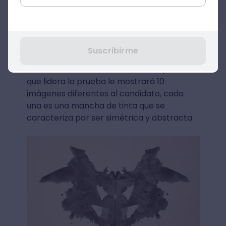
Test de Rorschach
El
test de Rorschach
es una de las
Suscribirme
técnicas proyectivas más populares y
utilizadas actualmente. En esta, la persona
que lidera la prueba le mostrará 10
imágenes diferentes al candidato, cada
una es una mancha de tinta que se
caracteriza por ser simétrica y abstracta.