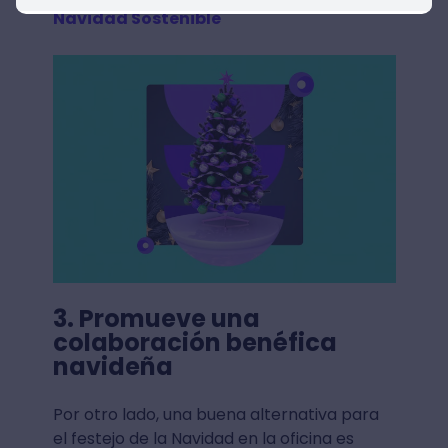
Navidad Sostenible
3. Promueve una
colaboración benéfica
navideña
Por otro lado, una buena alternativa para
el festejo de la Navidad en la oficina es