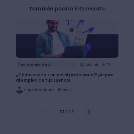
También podría interesarte
Reclutamiento &
Articulo
15
Reclu
Contratación
Cont
min.
¿Cómo escribir un perfil profesional? ¡Aspira
¿Cómo
al empleo de tus sueños!
de tu 
Hugo Rodríguez - 15 Oct 21
Al
01
/ 09