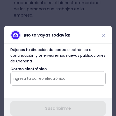
reconocimiento en el bienestar emocional
de las personas que trabajan en la
empresa.
Por último, como opción, puedes solicitarle
a todo tu talento humano que incluya una
¡No te vayas todavía!
tarjeta de Navidad
con el regalo, junto
con alguna
pista
. Por consiguiente, cada
Déjanos tu dirección de correo electrónico a
persona
adivinará quién ha sido su
continuación y te enviaremos nuevas publicaciones
amigo invisible
en este juego navideño
de Crehana
para hacer en la oficina.
Correo electrónico
En el caso de que necesites crear
tarjetas
navideñas personalizadas
, puedes
descargar en forma gratuita nuestras
tarjetas de navidad empresariales
para regalar en el trabajo
.
Suscribirme
►
Descarga nuestro ebook sobre