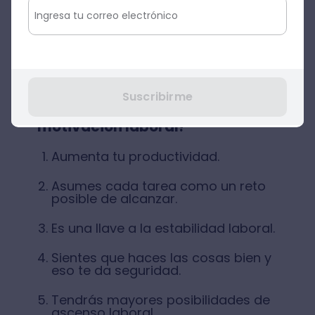
Fuente: Anna Shvets
Suscribirme
¿Por qué es importante la
motivación laboral?
Aumenta tu productividad.
Asumes cada tarea como un reto
posible de alcanzar.
Es una llave a la estabilidad laboral.
Sientes que haces las cosas bien y
eso te da seguridad.
Tendrás mayores posibilidades de
ascenso laboral.