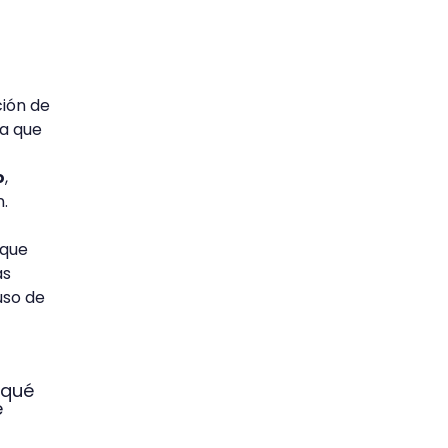
ción de
la que
o
,
n.
 que
as
uso de
qué
e