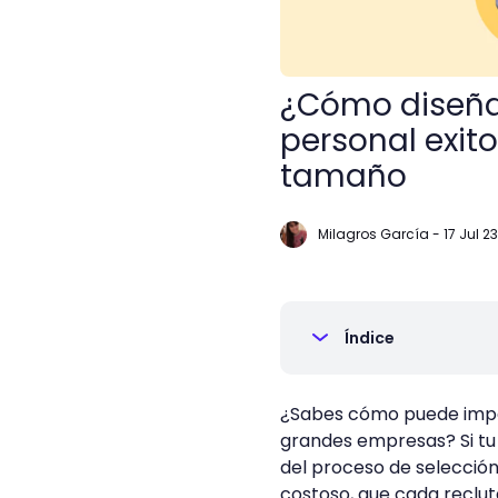
¿Cómo diseñar
personal exit
tamaño
Milagros García
-
17 Jul 23
Índice
¿Sabes cómo puede impac
grandes empresas? Si tu
del proceso de selección
costoso, que cada recluta