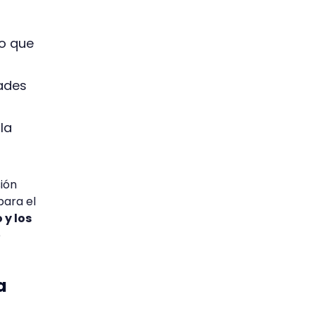
 o que
dades
la
sión
para el
 y los
é
a