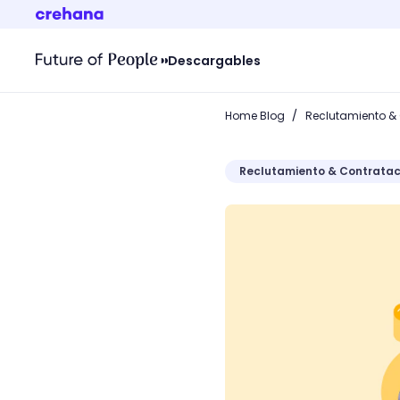
Descargables
/
Home Blog
Reclutamiento &
Reclutamiento & Contratac
¿Cómo diseñar un flujogr