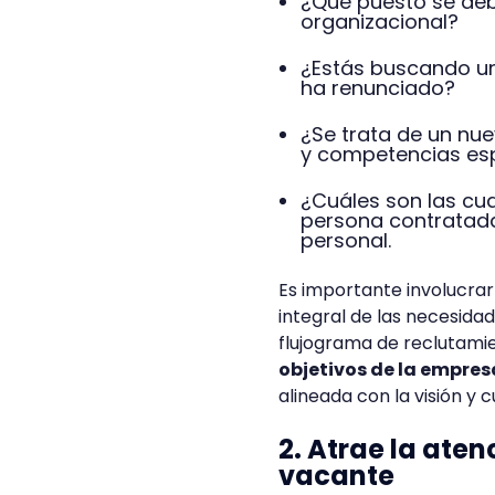
¿Qué puesto se debe
organizacional?
¿Estás buscando un
ha renunciado?
¿Se trata de un nue
y competencias esp
¿Cuáles son las cu
persona contratada
personal.
Es importante involucrar
integral de las necesida
flujograma de reclutami
objetivos de la empres
alineada con la visión y 
2. Atrae la aten
vacante