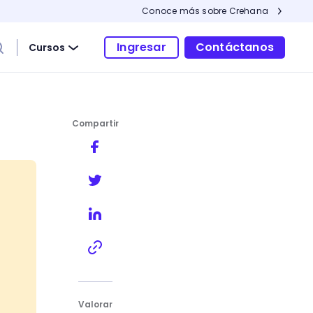
Conoce más sobre Crehana
Ingresar
Contáctanos
Cursos
Compartir
s de gran tamaño
Valorar