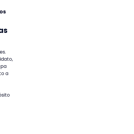
os
as
es.
idato,
apa
to a
ósito