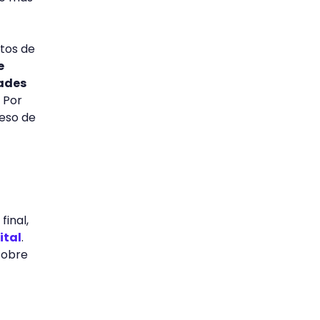
ntos de
e
dades
 Por
ceso de
final,
ital
.
sobre