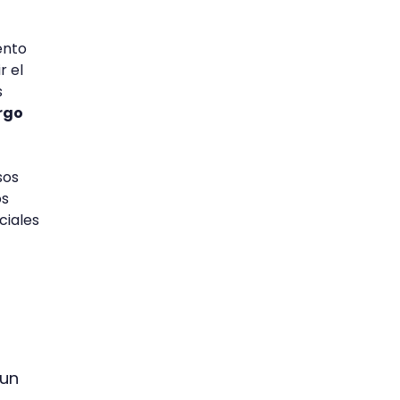
ento
r el
s
argo
sos
os
ciales
 un