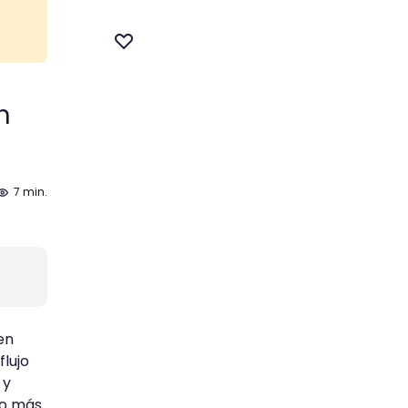
e
n
7 min.
en
lujo
 y
to más