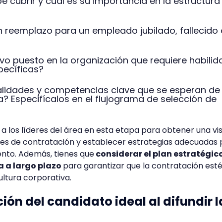
 cubrir y cuál es su importancia en la estructura
 reemplazo para un empleado jubilado, fallecido
vo puesto en la organización que requiere habili
ecíficas?
alidades y competencias clave que se esperan de 
? Especifícalos en el flujograma de selección de
 a los líderes del área en esta etapa para obtener una vi
des de contratación y establecer estrategias adecuadas 
ento. Además, tienes que
considerar el plan estratégico
a a largo plazo
para garantizar que la contratación est
cultura corporativa.
ción del candidato ideal al difundir l