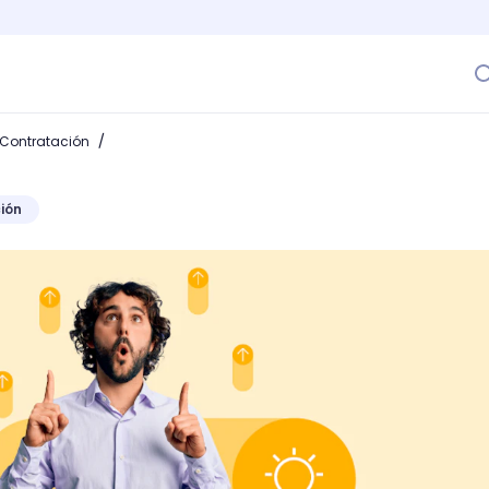
/
 Contratación
ión
ama de selección de personal exitoso? Guía para empresa