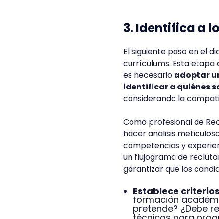
3. Identifica a 
El siguiente paso en el d
currículums. Esta etapa 
es necesario
adoptar un
identificar a quiénes 
considerando la compatibi
Como profesional de Re
hacer análisis meticulos
competencias y experienci
un flujograma de reclutam
garantizar que los candi
Establece criterio
formación académic
pretende? ¿Debe re
técnicas para progr