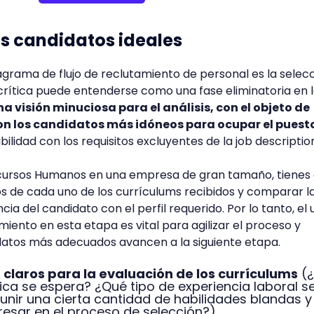
los candidatos ideales
iagrama de flujo de reclutamiento de personal es la selec
crítica puede entenderse como una fase eliminatoria en 
a visión minuciosa para el análisis, con el objeto de
son los candidatos más idóneos para ocupar el puest
lidad con los requisitos excluyentes de la job descriptio
cursos Humanos en una empresa de gran tamaño, tienes
os de cada uno de los currículums recibidos y comparar l
a del candidato con el perfil requerido. Por lo tanto, el 
iento en esta etapa es vital para agilizar el proceso y
datos más adecuados avancen a la siguiente etapa.
s claros para la evaluación de los currículums
(¿
a se espera? ¿Qué tipo de experiencia laboral s
unir una cierta cantidad de habilidades blandas y
esar en el proceso de selección?).