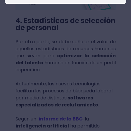
4. Estadísticas de selección
de personal
Por otra parte, se debe señalar el valor de
aquellas estadísticas de recursos humanos
que sirven para
optimizar la selección
del talento
humano en función de un perfil
específico.
Actualmente, las nuevas tecnologías
facilitan los procesos de búsqueda laboral
por medio de distintos
softwares
especializados de reclutamiento.
Según un
informe de la BBC
, la
inteligencia artificial
ha permitido