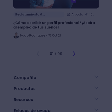
Reclutamiento &
Articulo
15
Reclu
Contratación
Cont
min.
¿Cómo escribir un perfil profesional? ¡Aspira
¿Cómo
al empleo de tus sueños!
de tu 
Hugo Rodríguez - 15 Oct 21
Al
01
/ 09
Compañía
Productos
Recursos
Enlaces de ayuda