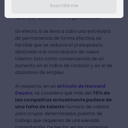
Por otro lado, las entrevistas de
Suscribirme
permanencia son sumamente útiles para
optimizar la economía organizacional.
En efecto, si se lleva a cabo una entrevista
de permanencia de forma efectiva, es
factible que se reduzca el presupuesto
destinado a la contratación de nuevo
talento. Esto como consecuencia de un
aumento en el índice de rotación y en el de
abandono de empleo.
Al respecto, en un
artículo de Harvard
Deusto
, se considera que más del
70% de
las compañías actualmente padece de
una falta de talento
humano de calidad
para ocupar determinados puestos de
trabajo que requieren de una elevada
capacitación. De hecho, en los contextos