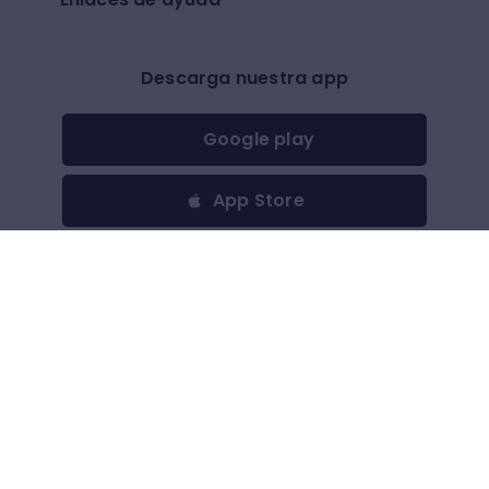
Descarga nuestra app
Google play
App Store
Otros
$
(
USD
)
Todos los derechos reservados