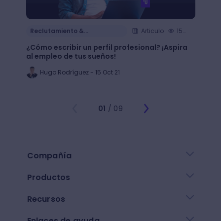
Reclutamiento &
Articulo
15
Reclu
Contratación
Cont
min.
¿Cómo escribir un perfil profesional? ¡Aspira
¿Cómo
al empleo de tus sueños!
de tu 
Hugo Rodríguez - 15 Oct 21
Al
01
/ 09
Compañía
Productos
Recursos
Enlaces de ayuda