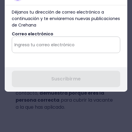
En cuanto tengas la oportunidad de
conversar o demostrar tus habilidades en
una etapa del proceso de selección,
asegúrate de dar el 100%
. A veces, la
mente nos puede jugar una mala pasada y
creemos que “ya llegará el momento” de
demostrar lo que puedo darle a la empresa
en una próxima etapa.
Estos tiempos donde la velocidad es una
constante, nos exigen dar el todo por el
todo siempre. Así que desde el primer
contacto,
demuestra porque eres la
persona correcta
para cubrir la vacante
a la que has aplicado.