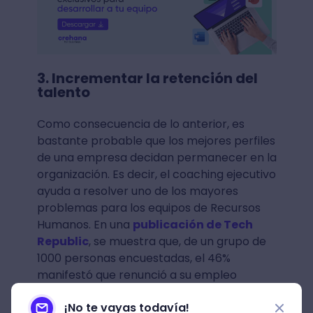
3. Incrementar la retención del
talento
Como consecuencia de lo anterior, es
bastante probable que los mejores perfiles
de una empresa decidan permanecer en la
organización. Es decir, el coaching ejecutivo
ayuda a resolver uno de los mayores
problemas para los equipos de Recursos
Humanos. En una
publicación de Tech
Republic
, se muestra que, de un grupo de
1000 personas encuestadas, el 46%
manifestó que renunció a su empleo
debido a una deficiente gestión de su
¡No te vayas todavía!
manager o jefe.