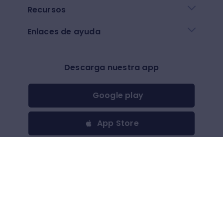
Recursos
Enlaces de ayuda
Descarga nuestra app
Google play
App Store
Otros
$
(
USD
)