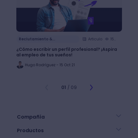
Reclutamiento &
Articulo
15
Reclu
Contratación
Cont
min.
¿Cómo escribir un perfil profesional? ¡Aspira
¿Cómo
al empleo de tus sueños!
de tu 
Hugo Rodríguez - 15 Oct 21
Al
01
/ 09
Compañía
Productos