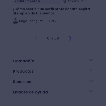
Reclutamiento &
Articulo
15
Reclu
Contratación
Cont
min.
¿Cómo escribir un perfil profesional? ¡Aspira
¿Cómo
al empleo de tus sueños!
de tu 
Hugo Rodríguez - 15 Oct 21
Al
01
/ 09
Compañía
Productos
Recursos
Enlaces de ayuda