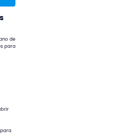
s
mano de
os para
a
brir
 para