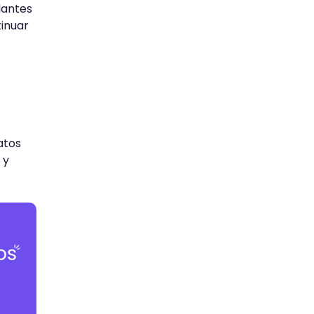
lantes
tinuar
atos
 y