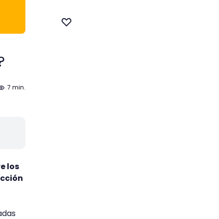
?
7 min.
e los
ección
adas