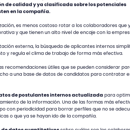
n de calidad y ya clasificada sobre los potenciales
sten en la compañía.
ización, es menos costoso rotar a los colaboradores que 
rativa y que tienen un alto nivel de encaje con la empre
tación externa, la búsqueda de aplicantes internos simplif
o y regula el clima de trabajo de forma más efectiva.
as recomendaciones útiles que se pueden considerar par
cho a una base de datos de candidatos para contratar e
atos de postulantes internos actualizada
para optim
amiento de la información. Una de las formas más efecti
mpo con periodicidad para borrar perfiles que no se adec
icas o que ya se hayan ido de la compañía.
 de datos cuantitativos
sobre cuáles son los colabora