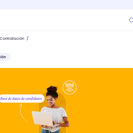
/
 Contratación
ión
tos: ¿qué es y cómo puede mejorar los procesos de reclut