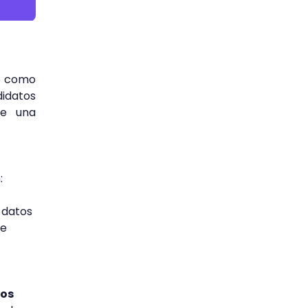
se como
idatos
de una
:
 datos
ue
vos