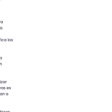
ya
sa.
ica los
a
n
izar
vas es
uan a
dores