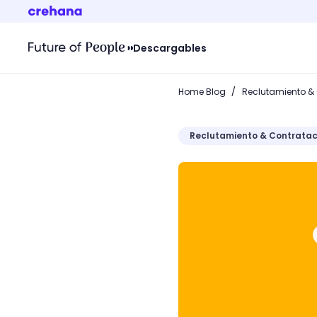
Descargables
/
Home Blog
Reclutamiento &
Reclutamiento & Contratac
Base de datos de candida