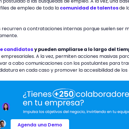
 postulado a las búsquedas de empleo. A la vez, una bas
files de empleo de toda la
comunidad de talentos
de l
recurren a contrataciones internas porque suelen ser 
camente.
de candidatos
y pueden ampliarse a lo largo del tie
 empresariales. A la vez, permiten acciones masivas par
llevar a cabo comunicaciones con los postulantes para tra
didatura en cada caso y promover la accesibilidad de los 
Agenda una Demo