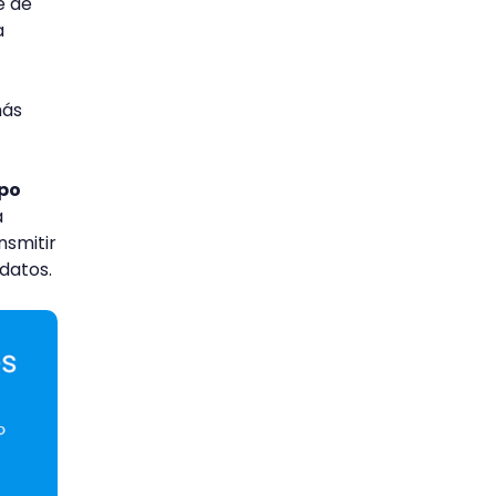
e de
a
más
mpo
a
nsmitir
datos.