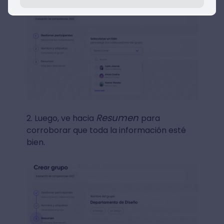
Resumen
2. Luego, ve hacia
para
corroborar que toda la información esté
bien.