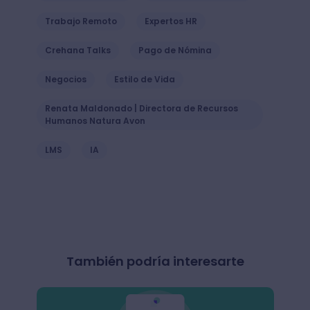
Trabajo Remoto
Expertos HR
Crehana Talks
Pago de Nómina
Negocios
Estilo de Vida
Renata Maldonado | Directora de Recursos
Humanos Natura Avon
LMS
IA
También podría interesarte