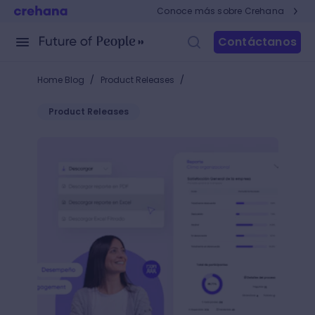
Conoce más sobre Crehana
Contáctanos
/
/
Home Blog
Product Releases
Product Releases
Nuevo en Talent: descarga tus reportes de encuest