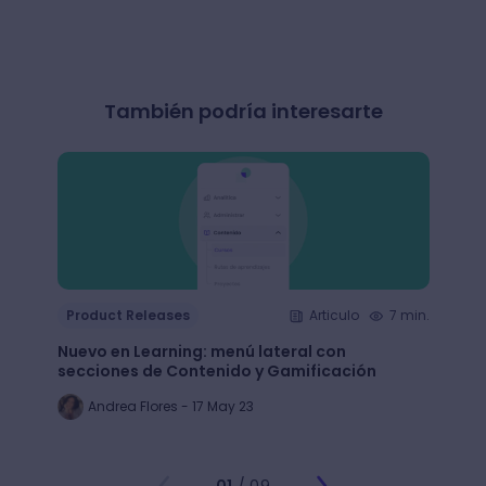
También podría interesarte
Product Releases
Articulo
7 min.
Produ
Nuevo en Learning: menú lateral con
Nuevo
secciones de Contenido y Gamificación
funci
Andrea Flores - 17 May 23
Jo