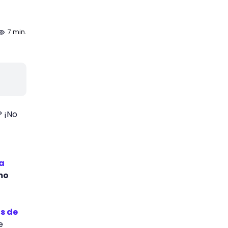
7 min.
? ¡No
a
mo
s de
e