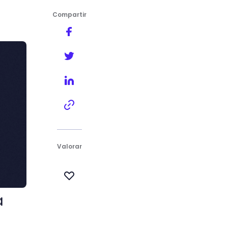
Compartir
y toma decisiones
Valorar
a