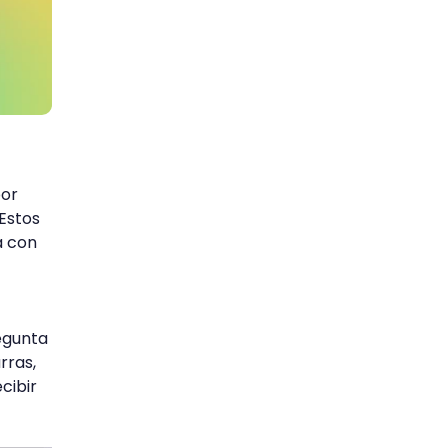
or
Estos
a con
egunta
rras,
cibir