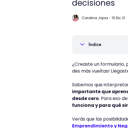
decisiones
Carolina Jojoa
-
13 Dic 21
Índice
¿Creaste un formulario,
des más vueltas! Llegaste
Sabemos que interpreta
importante que apren
desde cero
. Para eso d
funciona y para qué si
Verás que las posibilid
Emprendimiento y Neg