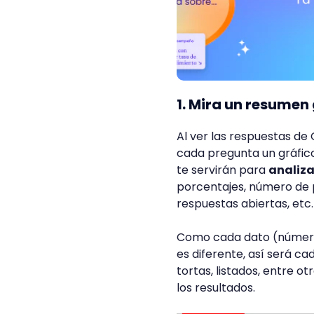
1. Mira un resumen
Al ver las respuestas d
cada pregunta un gráfico
te servirán para
analiza
porcentajes, número de 
respuestas abiertas, etc
Como cada dato (números,
es diferente, así será ca
tortas, listados, entre o
los resultados.