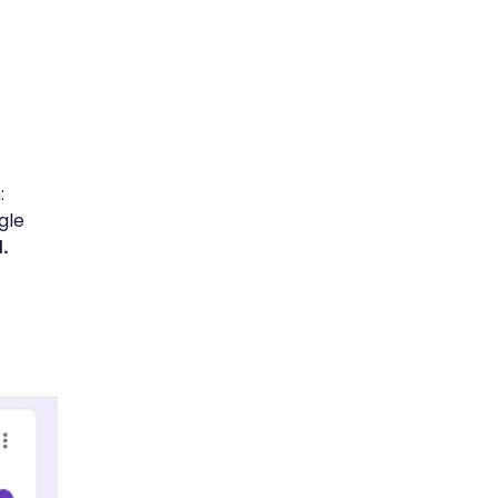
:
gle
l.