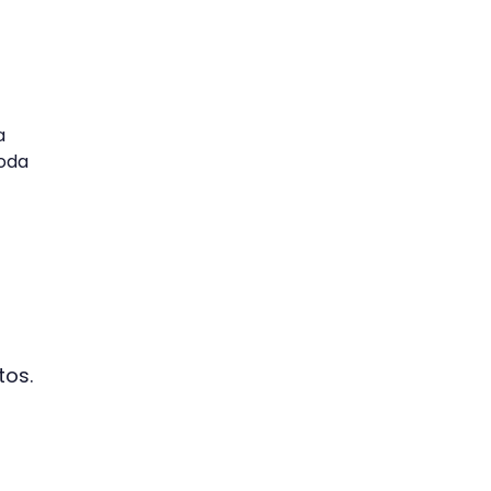
a
moda
tos.