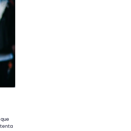
 que
intenta