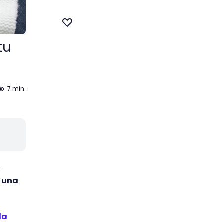
tu
7 min.
o
o una
la