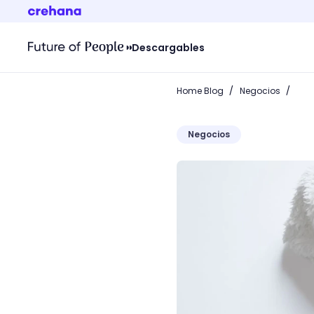
Descargables
/
/
Home Blog
Negocios
Negocios
Tipos de moda: ¿Cuál de e