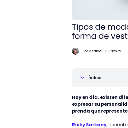
Tipos de moda
forma de vest
Flor Medina
-
30 Nov 21
Índice
Hoy en día, existen di
expresar su personalid
prenda que represente 
Ricky Sarkany
, docent