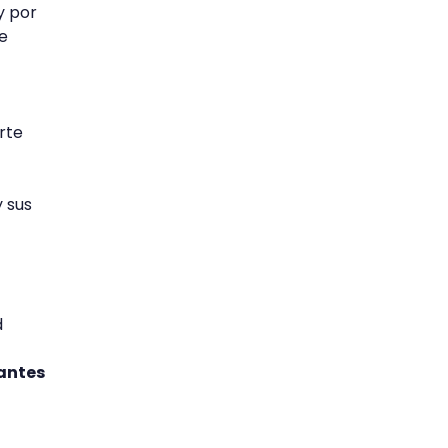
y por
de
rte
y sus
d
antes