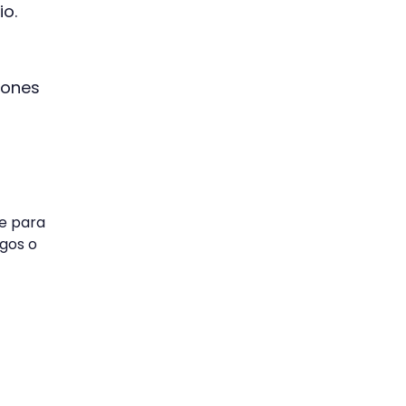
io.
lones
te para
igos o