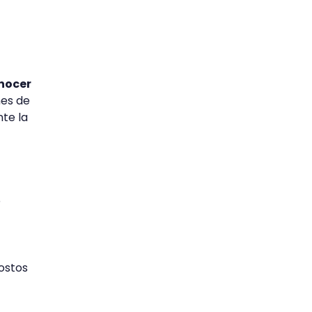
onocer
nes de
nte la
e
costos