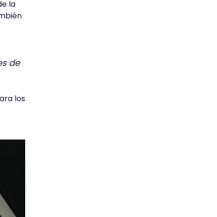
de la
ambién
es de
ara los