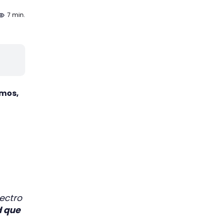
7 min.
amos,
ectro
d que