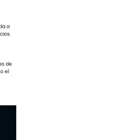
da a
cios.
les de
o el
.