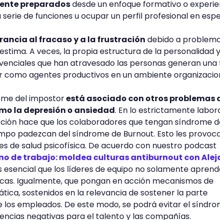
mente preparados
desde un enfoque formativo o experie
 serie de funciones u ocupar un perfil profesional en espe
rancia al fracaso y a la frustración
debido a problem
estima. A veces, la propia estructura de la personalidad 
vivenciales que han atravesado las personas generan una 
r como agentes productivos en un ambiente organizacion
rome del impostor
está asociado con otros problemas 
mo la depresión o ansiedad
. En lo estrictamente labora
ción hace que los colaboradores que tengan síndrome d
mpo padezcan del síndrome de Burnout. Esto les provoc
es de salud psicofísica. De acuerdo con nuestro podcast
no de trabajo: moldea culturas antiburnout con Ale
es esencial que los líderes de equipo no solamente apren
ficas. Igualmente, que pongan en acción mecanismos de
ica, sostenidos en la relevancia de sostener la parte
 los empleados. De este modo, se podrá evitar el síndr
encias negativas para el talento y las compañías.