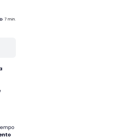
7 min.
a
e
tiempo
ento