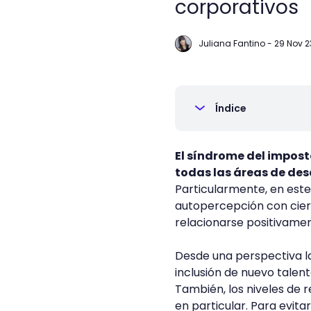
corporativos
Juliana Fantino
-
29 Nov 2
Índice
El síndrome del impos
todas las áreas de desa
Particularmente, en est
autopercepción con cier
relacionarse positivamen
Desde una perspectiva la
inclusión de nuevo tale
También, los niveles de 
en particular. Para evita