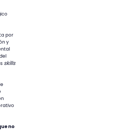
gico
ta por
ón y
ental
del
skills
as
de
e
en
rativo
que no