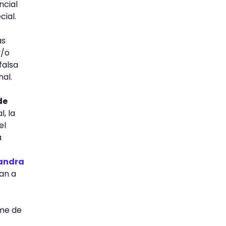
ncial
cial.
as
y/o
falsa
al.
de
l, la
el
a
jandra
dan a
ome de