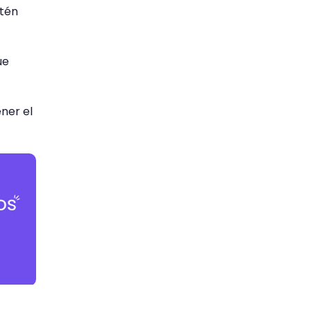
tén
ue
ner el